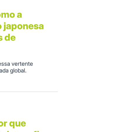
como a
 japonesa
s de
essa vertente
ada global.
or que