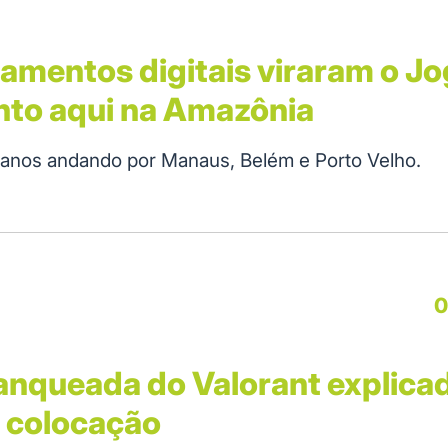
mentos digitais viraram o Jo
nto aqui na Amazônia
s anos andando por Manaus, Belém e Porto Velho.
0
anqueada do Valorant explica
e colocação