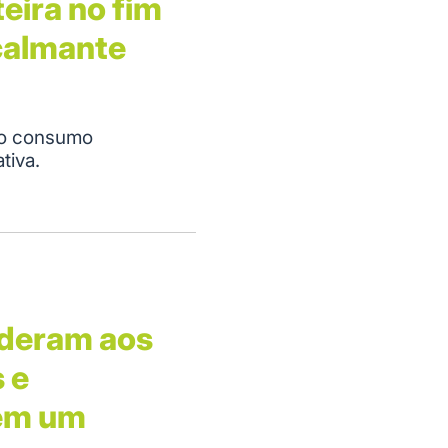
eira no fim
calmante
 o consumo
tiva.
nderam aos
 e
 em um