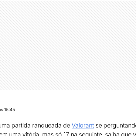
s 15:45
 uma partida ranqueada de
Valorant
se perguntand
em uma vitória, mas só 17 na seguinte, saiba que 