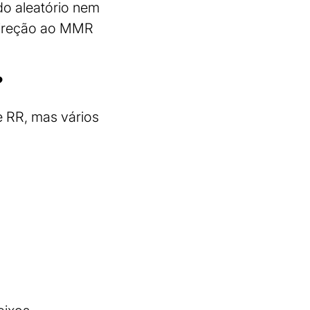
o aleatório nem
 direção ao MMR
?
e RR, mas vários