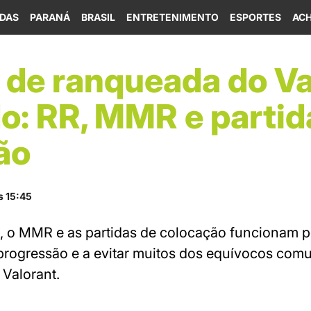
IDAS
PARANÁ
BRASIL
ENTRETENIMENTO
ESPORTES
ACH
 de ranqueada do Va
o: RR, MMR e partid
ão
s 15:45
 o MMR e as partidas de colocação funcionam p
rogressão e a evitar muitos dos equívocos com
Valorant.