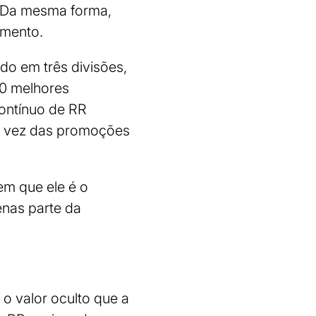
. Da mesma forma,
amento.
ido em três divisões,
00 melhores
ontínuo de RR
em vez das promoções
em que ele é o
enas parte da
o valor oculto que a