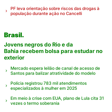
PF leva orientação sobre riscos das drogas à
população durante ação no Cancelli
Brasil.
Jovens negros do Rio e da
Bahia recebem bolsa para estudar no
exterior
Mercado espera leilão de canal de acesso de
Santos para balizar atratividade do modelo
Polícia registrou 783 mil atendimentos
especializados à mulher em 2025
Em meio à crise com EUA, plano de Lula cita 31
vezes o termo soberania