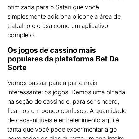
otimizada para o Safari que você
simplesmente adiciona o ícone à área de
trabalho e o usa como um aplicativo
completo.
Os jogos de cassino mais
populares da plataforma Bet Da
Sorte
Vamos passar para a parte mais
interessante: os jogos. Demos uma olhada
na seção de cassino e, para ser sincero,
ficamos um pouco confusos. A quantidade
de caça-níqueis e entretenimento aqui é
tanta que você pode experimentar algo
novo todos os dias durante um ano inteiro.