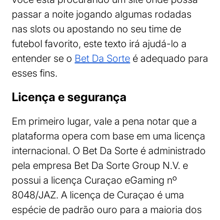
passar a noite jogando algumas rodadas
nas slots ou apostando no seu time de
futebol favorito, este texto irá ajudá-lo a
entender se o
Bet Da Sorte
é adequado para
esses fins.
Licença e segurança
Em primeiro lugar, vale a pena notar que a
plataforma opera com base em uma licença
internacional. O Bet Da Sorte é administrado
pela empresa Bet Da Sorte Group N.V. e
possui a licença Curaçao eGaming nº
8048/JAZ. A licença de Curaçao é uma
espécie de padrão ouro para a maioria dos