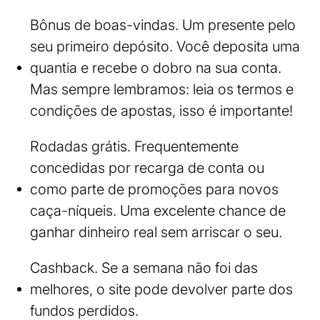
Bônus de boas-vindas. Um presente pelo
seu primeiro depósito. Você deposita uma
quantia e recebe o dobro na sua conta.
Mas sempre lembramos: leia os termos e
condições de apostas, isso é importante!
Rodadas grátis. Frequentemente
concedidas por recarga de conta ou
como parte de promoções para novos
caça-níqueis. Uma excelente chance de
ganhar dinheiro real sem arriscar o seu.
Cashback. Se a semana não foi das
melhores, o site pode devolver parte dos
fundos perdidos.