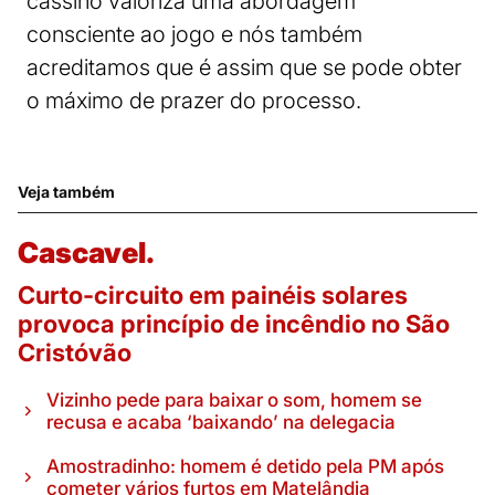
cassino valoriza uma abordagem
consciente ao jogo e nós também
acreditamos que é assim que se pode obter
o máximo de prazer do processo.
Veja também
Cascavel.
Curto-circuito em painéis solares
provoca princípio de incêndio no São
Cristóvão
Vizinho pede para baixar o som, homem se
recusa e acaba ‘baixando’ na delegacia
Amostradinho: homem é detido pela PM após
cometer vários furtos em Matelândia