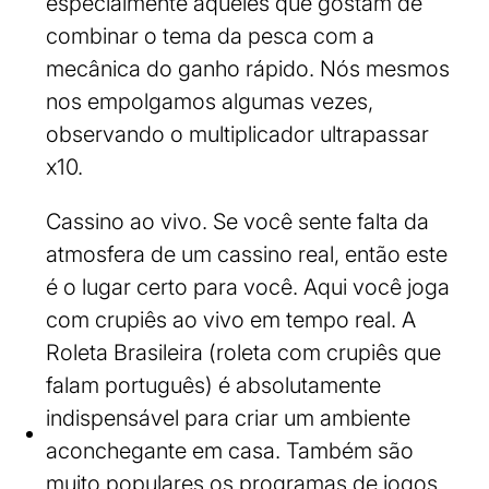
especialmente àqueles que gostam de
combinar o tema da pesca com a
mecânica do ganho rápido. Nós mesmos
nos empolgamos algumas vezes,
observando o multiplicador ultrapassar
x10.
Cassino ao vivo. Se você sente falta da
atmosfera de um cassino real, então este
é o lugar certo para você. Aqui você joga
com crupiês ao vivo em tempo real. A
Roleta Brasileira (roleta com crupiês que
falam português) é absolutamente
indispensável para criar um ambiente
aconchegante em casa. Também são
muito populares os programas de jogos,