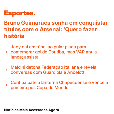
Esportes.
Bruno Guimarães sonha em conquistar
títulos com o Arsenal: 'Quero fazer
história'
Jacy cai em túnel ao pular placa para
comemorar gol do Coritiba, mas VAR anula
lance; assista
Maldini detona Federação Italiana e revela
conversas com Guardiola e Ancelotti
Coritiba bate a lanterna Chapecoense e vence a
primeira pós Copa do Mundo
Notícias Mais Acessadas Agora