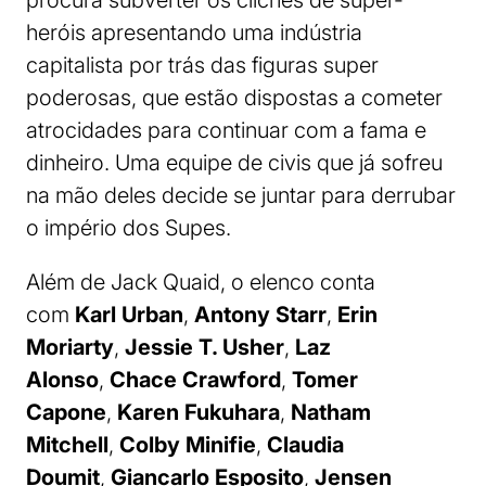
procura subverter os clichês de super-
heróis apresentando uma indústria
capitalista por trás das figuras super
poderosas, que estão dispostas a cometer
atrocidades para continuar com a fama e
dinheiro. Uma equipe de civis que já sofreu
na mão deles decide se juntar para derrubar
o império dos Supes.
Além de Jack Quaid, o elenco conta
com
Karl Urban
,
Antony Starr
,
Erin
Moriarty
,
Jessie T. Usher
,
Laz
Alonso
,
Chace Crawford
,
Tomer
Capone
,
Karen Fukuhara
,
Natham
Mitchell
,
Colby Minifie
,
Claudia
Doumit
,
Giancarlo Esposito
,
Jensen