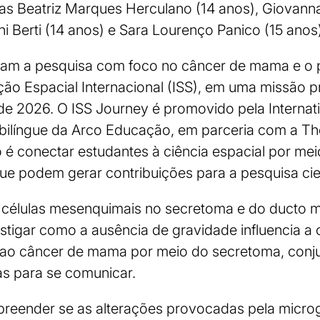
as Beatriz Marques Herculano (14 anos), Giovan
i Berti (14 anos) e Sara Lourenço Panico (15 anos)
ram a pesquisa com foco no câncer de mama e o pr
ão Espacial Internacional (ISS), em uma missão p
e 2026. O ISS Journey é promovido pela Internati
bilíngue da Arco Educação, em parceria com a Th
o é conectar estudantes à ciência espacial por me
ue podem gerar contribuições para a pesquisa cien
células mesenquimais no secretoma e do ducto m
stigar como a ausência de gravidade influencia a
s ao câncer de mama por meio do secretoma, conj
las para se comunicar.
preender se as alterações provocadas pela micr