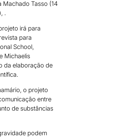
na Machado Tasso (14
, .
ojeto irá para
revista para
onal School,
e Michaelis
io da elaboração de
tífica.
amário, o projeto
 comunicação entre
unto de substâncias
ogravidade podem