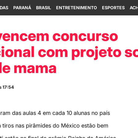
IDAS
PARANÁ
BRASIL
ENTRETENIMENTO
ESPORTES
ACH
vencem concurso
ional com projeto s
de mama
s 17:54
iram das aulas 4 em cada 10 alunas no país
 a tiros nas pirâmides do México estão bem