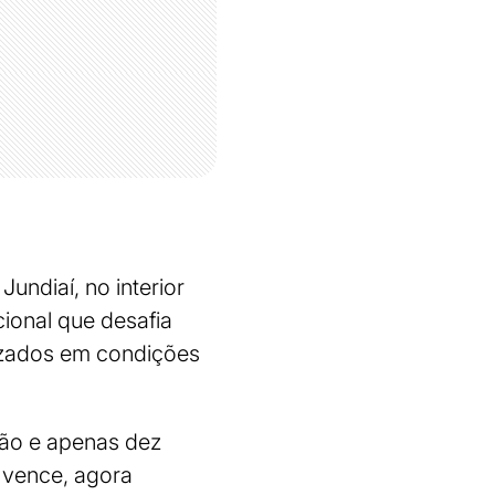
undiaí, no interior
cional que desafia
lizados em condições
ção e apenas dez
a vence, agora