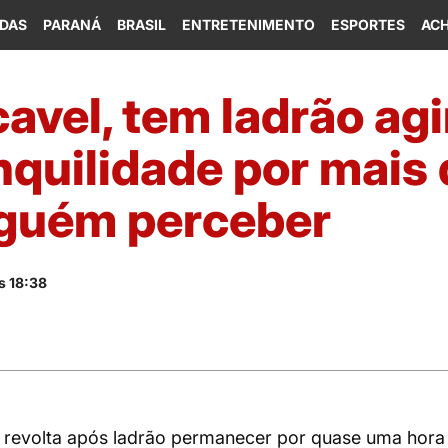
IDAS
PARANÁ
BRASIL
ENTRETENIMENTO
ESPORTES
ACH
avel, tem ladrão ag
quilidade por mais 
guém perceber
s 18:38
a revolta após ladrão permanecer por quase uma hora