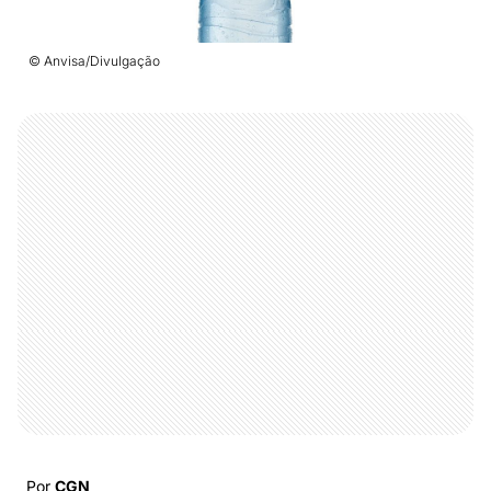
© Anvisa/Divulgação
Por
CGN