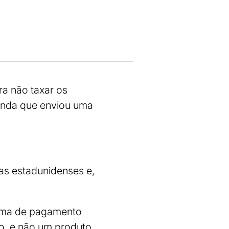
ra não taxar os
ainda que enviou uma
sas estadunidenses e,
tema de pagamento
to, e não um produto