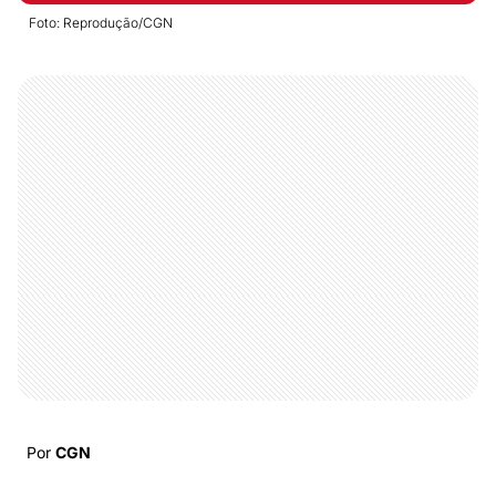
Foto: Reprodução/CGN
Por
CGN