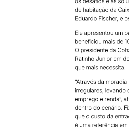
os desafios e as sol
de habitação da Cai
Eduardo Fischer, e o
Ele apresentou um pa
beneficiou mais de 1
O presidente da Co
Ratinho Junior em d
que mais necessita.
“Através da moradia é
irregulares, levand
emprego e renda”, a
dentro do cenário. 
que o custo da entrad
é uma referência em 