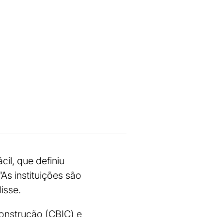
il, que definiu
As instituições são
isse.
onstrução (CBIC) e