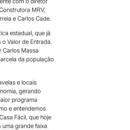
mente com o diretor
 Construtora MRV,
reia e Carlos Cade.
ca estadual, que já
 o Valor de Entrada.
r Carlos Massa
parcela da população
avelas e locais
onomia, gerando
maior programa
ramo e entendemos
Casa Fácil, que hoje
a uma grande faixa