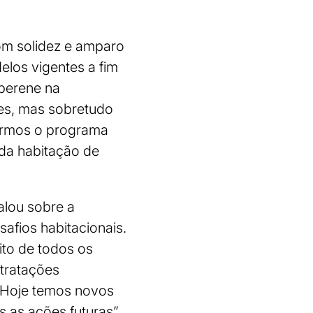
om solidez e amparo
elos vigentes a fim
 perene na
res, mas sobretudo
termos o programa
 da habitação de
alou sobre a
afios habitacionais.
ito de todos os
ntratações
. Hoje temos novos
 as ações futuras”.