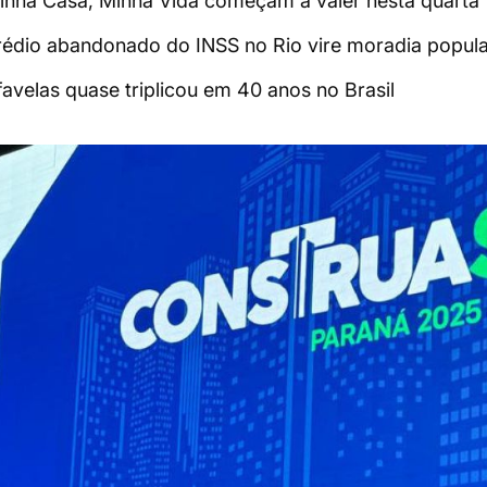
inha Casa, Minha Vida começam a valer nesta quarta
édio abandonado do INSS no Rio vire moradia popula
avelas quase triplicou em 40 anos no Brasil