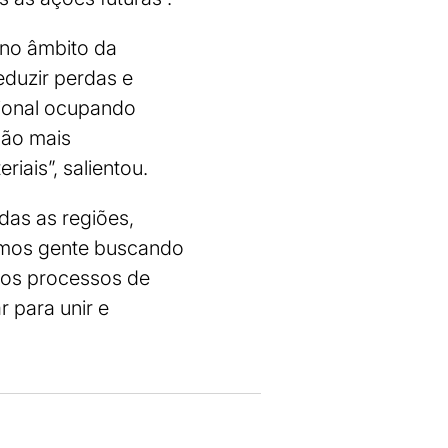
 no âmbito da
eduzir perdas e
cional ocupando
ção mais
iais”, salientou.
das as regiões,
Temos gente buscando
 os processos de
 para unir e