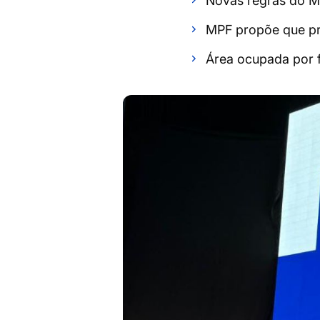
Novas regras do M
MPF propõe que pr
Área ocupada por f