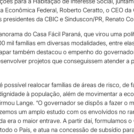
uções para a Habitação de Interesse Social, junta
xa Econômica Federal, Roberto Ceratto, o CEO da
s presidentes da CBIC e Sinduscon/PR, Renato Cor
norama do Casa Fácil Paraná, que virou uma políti
00 mil famílias em diversas modalidades, entre elas
hapar também destacou o empenho do governado
esenvolver projetos que conseguissem atender a 
 possível realocar famílias de áreas de risco, de f
o dignidade à população, além de movimentar a ec
firmou Lange. “O governador se dispôs a fazer o 
Fizemos um amplo estudo com os envolvidos no 
a era o maior entrave. A partir daí, formulamos o 
todo o País, e atua na concessão de subsídio par