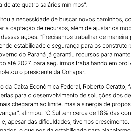
 de até quatro salários mínimos”.
tou a necessidade de buscar novos caminhos, c
tar a captação de recursos, além de ajustar os mod
 dessas ações. “Precisamos trabalhar de maneira
azendo estabilidade e segurança para os construto
 Governo do Paraná já garantiu recursos para man
do até 2027, para seguirmos trabalhando em prol
ompletou o presidente da Cohapar.
ão da Caixa Econômica Federal, Roberto Ceratto, f
erias para o desenvolvimento de soluções dos des
nais chegaram ao limite, mas a sinergia de propós
vançar”, afirmou. “O Sul tem cerca de 18% das co
s e, apesar das dificuldades, tivemos crescimento
nados, o que nos dá estabilidade para planejarmos