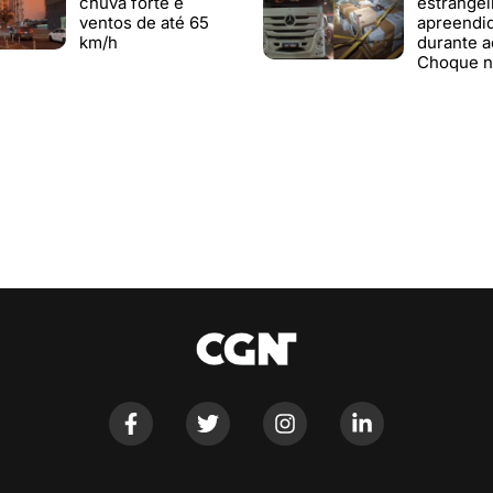
chuva forte e
estrangei
ventos de até 65
apreendi
km/h
durante a
Choque n