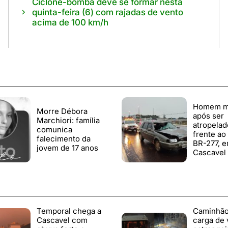
Ciclone-bomba deve se formar nesta
quinta-feira (6) com rajadas de vento
acima de 100 km/h
Homem m
Morre Débora
após ser
Marchiori: família
atropela
comunica
frente ao
falecimento da
BR-277, 
jovem de 17 anos
Cascavel
Temporal chega a
Caminhã
Cascavel com
carga de 