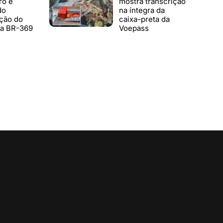
ro é
mostra transcrição
do
na íntegra da
ção do
caixa-preta da
a BR-369
Voepass