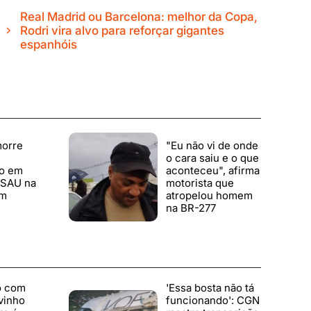
Real Madrid ou Barcelona: melhor da Copa,
Rodri vira alvo para reforçar gigantes
espanhóis
orre
"Eu não vi de onde
o cara saiu e o que
do em
aconteceu", afirma
 SAU na
motorista que
em
atropelou homem
na BR-277
o com
'Essa bosta não tá
vinho
funcionando': CGN