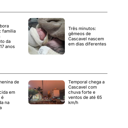
bora
Três minutos:
 família
gêmeos de
a
Cascavel nascem
to da
em dias diferentes
17 anos
menina de
Temporal chega a
Cascavel com
cida em
chuva forte e
 é
ventos de até 65
da na
km/h
a