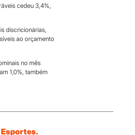
uráveis cedeu 3,4%,
s discricionárias,
nsíveis ao orçamento
nominais no mês
iram 1,0%, também
Esportes.