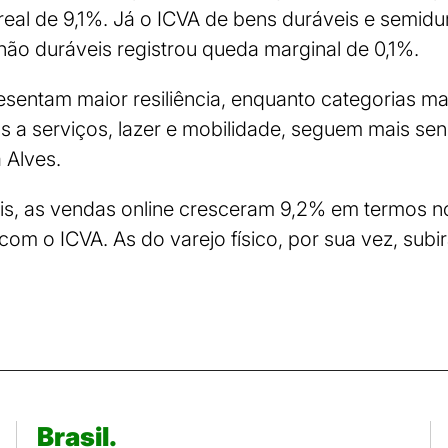
real de 9,1%. Já o ICVA de bens duráveis e semid
ão duráveis registrou queda marginal de 0,1%.
esentam maior resiliência, enquanto categorias mai
s a serviços, lazer e mobilidade, seguem mais se
a Alves.
is, as vendas online cresceram 9,2% em termos 
om o ICVA. As do varejo físico, por sua vez, sub
Brasil.