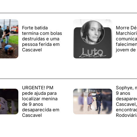
Forte batida
Morre Dé
termina com bolas
Marchiori:
destruídas e uma
comunic
pessoa ferida em
falecimen
Cascavel
jovem de 
URGENTE! PM
Sophye, 
pede ajuda para
9 anos
localizar menina
desapare
de 9 anos
Cascavel,
desaparecida em
encontra
Cascavel
Rodoviári