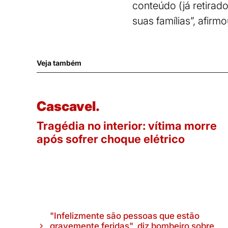
conteúdo (já retirad
suas famílias”, afirmo
Veja também
Cascavel.
Tragédia no interior: vítima morre
após sofrer choque elétrico
"Infelizmente são pessoas que estão
gravemente feridas", diz bombeiro sobre