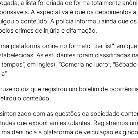
ada, a lista foi criada de forma totalmente anônim
sponsáveis. A expectativa é que os depoimentos a
lgou o conteúdo. A polícia informou ainda que o
pelos crimes de injúria e difamação.
 uma plataforma online no formato “tier list”, em qu
tabelecidas. As estudantes foram classificadas n
 tempos”, em inglês), “Comeria no lucro”, “Bêbado 
a”.
ruzeiro diz que registrou um boletim de ocorrênc
retirou o conteúdo.
, sintonizado com as questões da sociedade cont
titudes que exponham estudantes. Registramos um
uma denúncia à plataforma de veiculação exigindo