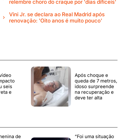
relembre choro do craque por 'dias difíceis'
Vini Jr. se declara ao Real Madrid após
renovação: 'Oito anos é muito pouco'
vídeo
Após choque e
impacto
queda de 7 metros,
u seis
idoso surpreende
reta e
na recuperação e
deve ter alta
menina de
“Foi uma situação