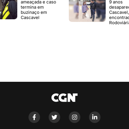
ameaçada e caso
9 anos
termina em
desapare
buzinaço em
Cascavel,
Cascavel
encontra
Rodoviári