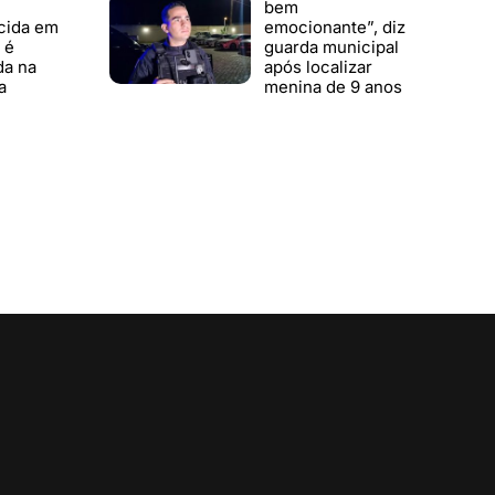
bem
cida em
emocionante”, diz
 é
guarda municipal
da na
após localizar
a
menina de 9 anos