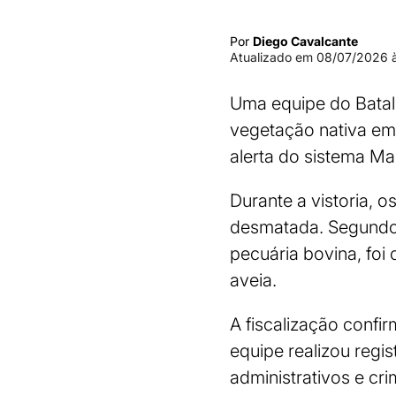
Por
Diego Cavalcante
Atualizado em
08/07/2026 à
Uma equipe do Batalh
vegetação nativa em
alerta do sistema M
Durante a vistoria, o
desmatada. Segundo 
pecuária bovina, foi 
aveia.
A fiscalização confi
equipe realizou regi
administrativos e cri