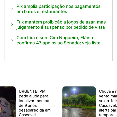
Pix amplia participação nos pagamentos
em bares e restaurantes
Fux mantém proibição a jogos de azar, mas
julgamento é suspenso por pedido de vista
Com Lira e sem Ciro Nogueira, Flávio
confirma 47 apoios ao Senado; veja lista
URGENTE! PM
Chuva e r
pede ajuda para
vento ma
localizar menina
sexta-fei
de 9 anos
Cascavel
desaparecida em
alerta par
Cascavel
temporai