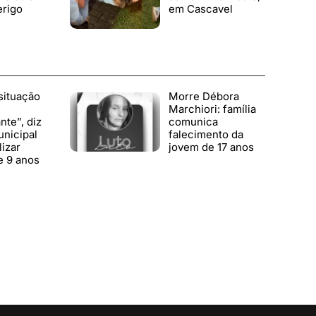
erigo
em Cascavel
situação
Morre Débora
Marchiori: família
te”, diz
comunica
nicipal
falecimento da
lizar
jovem de 17 anos
e 9 anos