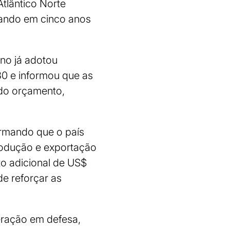
tlântico Norte
ipando em cinco anos
no já adotou
30 e informou que as
 do orçamento,
irmando que o país
rodução e exportação
o adicional de US$
de reforçar as
eração em defesa,