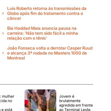
Luis Roberto retorna às transmissões da
Globo após fim do tratamento contra o
câncer
Bia Haddad Maia anuncia pausa na
carreira: 'Não tem sido fácil a minha
relação com o tênis'
João Fonseca volta a derrotar Casper Ruud
e alcança 3ª rodada no Masters 1000 de
Montreal
z: mulher
Jovem é
cida no
brutalmente
agredida em frente
a e está
ao Terminal Leste,