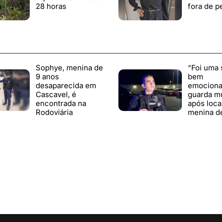
28 horas
fora de p
Sophye, menina de
“Foi uma 
9 anos
bem
desaparecida em
emocionan
Cascavel, é
guarda mu
encontrada na
após loca
Rodoviária
menina d