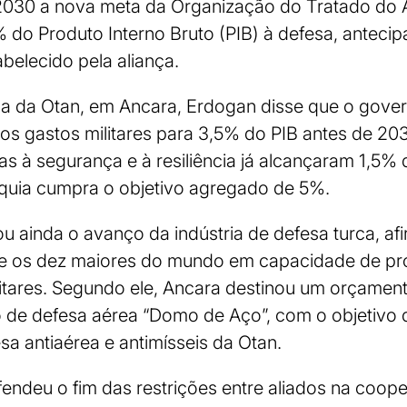
 2030 a nova meta da Organização do Tratado do A
% do Produto Interno Bruto (PIB) à defesa, antec
belecido pela aliança.
la da Otan, em Ancara, Erdogan disse que o gover
os gastos militares para 3,5% do PIB antes de 20
s à segurança e à resiliência já alcançaram 1,5%
rquia cumpra o objetivo agregado de 5%.
u ainda o avanço da indústria de defesa turca, af
tre os dez maiores do mundo em capacidade de p
itares. Segundo ele, Ancara destinou um orçament
o de defesa aérea “Domo de Aço”, com o objetivo 
a antiaérea e antimísseis da Otan.
ndeu o fim das restrições entre aliados na coop