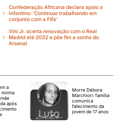
Confederação Africana declara apoio a
Infantino: 'Continuar trabalhando em
conjunto com a Fifa'
Vini Jr. acerta renovação com o Real
Madrid até 2032 e põe fim a sonho do
Arsenal
em a
Morre Débora
r minha
Marchiori: família
z mãe
comunica
da após
falecimento da
cimento
jovem de 17 anos
a