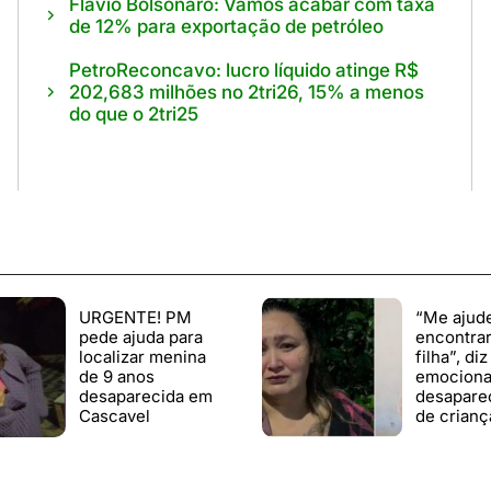
Flávio Bolsonaro: Vamos acabar com taxa
de 12% para exportação de petróleo
PetroReconcavo: lucro líquido atinge R$
202,683 milhões no 2tri26, 15% a menos
do que o 2tri25
URGENTE! PM
“Me ajud
pede ajuda para
encontra
localizar menina
filha”, di
de 9 anos
emociona
desaparecida em
desapare
Cascavel
de crianç