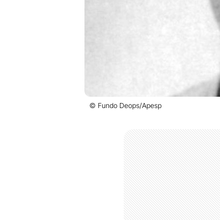
© Fundo Deops/Apesp