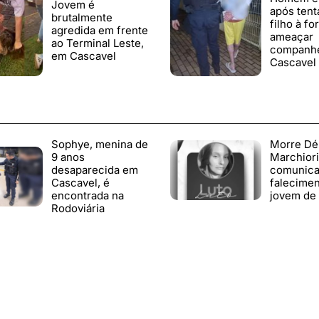
Jovem é
após tent
brutalmente
filho à fo
agredida em frente
ameaçar
ao Terminal Leste,
companhe
em Cascavel
Cascavel
Sophye, menina de
Morre Dé
9 anos
Marchiori:
desaparecida em
comunic
Cascavel, é
falecimen
encontrada na
jovem de 
Rodoviária