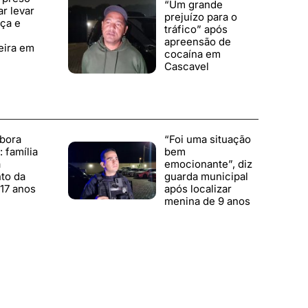
“Um grande
ar levar
prejuízo para o
rça e
tráfico” após
apreensão de
ira em
cocaína em
Cascavel
bora
“Foi uma situação
 família
bem
a
emocionante”, diz
to da
guarda municipal
17 anos
após localizar
menina de 9 anos