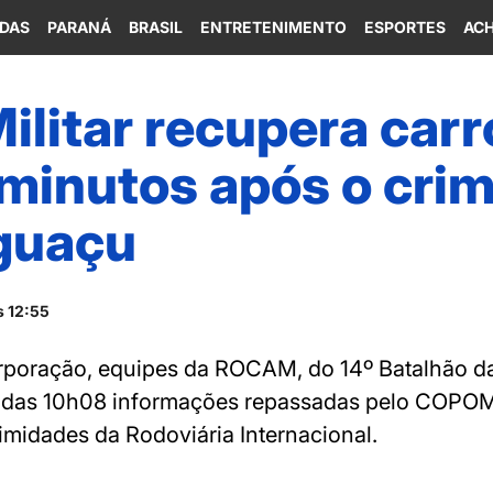
IDAS
PARANÁ
BRASIL
ENTRETENIMENTO
ESPORTES
ACH
Militar recupera carr
 minutos após o cri
Iguaçu
s 12:55
poração, equipes da ROCAM, do 14º Batalhão da P
a das 10h08 informações repassadas pelo COPOM 
imidades da Rodoviária Internacional.