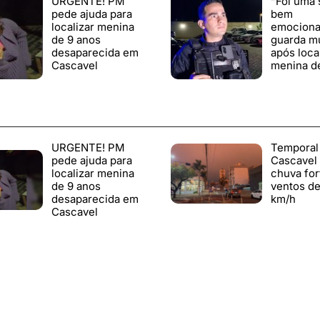
URGENTE! PM
“Foi uma 
pede ajuda para
bem
localizar menina
emocionan
de 9 anos
guarda mu
desaparecida em
após loca
Cascavel
menina d
URGENTE! PM
Temporal
pede ajuda para
Cascavel
localizar menina
chuva for
de 9 anos
ventos de
desaparecida em
km/h
Cascavel