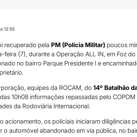
s 12:55
oi recuperado pela
PM (Polícia Militar)
poucos min
-feira (7), durante a Operação ALL IN, em Foz do
onado no bairro Parque Presidente I e encaminhad
rietário.
rporação, equipes da ROCAM, do
14º Batalhão da
 das 10h08 informações repassadas pelo COPOM 
ades da Rodoviária Internacional.
 acionamento, os policiais iniciaram diligências p
ar o automóvel abandonado em via pública, no bai