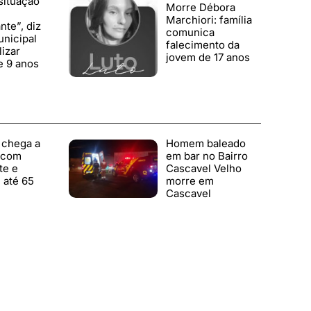
situação
Morre Débora
Marchiori: família
te”, diz
comunica
nicipal
falecimento da
lizar
jovem de 17 anos
e 9 anos
 chega a
Homem baleado
 com
em bar no Bairro
te e
Cascavel Velho
 até 65
morre em
Cascavel