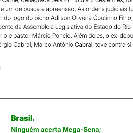
 Carne, deflagrada pela PF no dia 2 deste mês, f
e um de busca e apreensão. As ordens judiciais 
r do jogo do bicho Adilson Oliveira Coutinho Filh
idente da Assembleia Legislativa do Estado do Rio
rio e pastor Márcio Poncio. Além deles, o ex-deput
rgio Cabral, Marco Antônio Cabral, teve contra 
l
Brasil.
Ninguém acerta Mega-Sena;