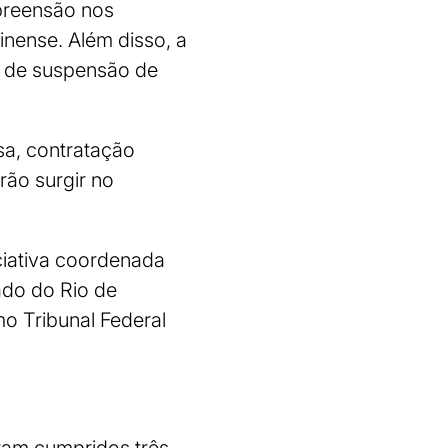
preensão nos
minense. Além disso, a
e de suspensão de
sa, contratação
erão surgir no
iciativa coordenada
ado do Rio de
o Tribunal Federal