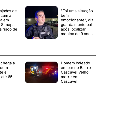
ajadas de
“Foi uma situação
rcam a
bem
ra em
emocionante”, diz
; Simepar
guarda municipal
a risco de
após localizar
s
menina de 9 anos
 chega a
Homem baleado
 com
em bar no Bairro
te e
Cascavel Velho
 até 65
morre em
Cascavel