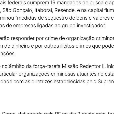
iais federais cumprem 19 mandados de busca e a
, São Gonçalo, Itaboraí, Resende, e na capital flu
rminou “medidas de sequestro de bens e valores 
as de empresas ligadas ao grupo investigado”.
erão responder por crime de organização crimino
em de dinheiro e por outros ilícitos crimes que pod
gações.
 no âmbito da força-tarefa Missão Redentor II, in
articular organizações criminosas atuantes no est
dade com as diretrizes estabelecidas pelo Suprem