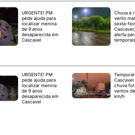
URGENTE! PM
Chuva e r
pede ajuda para
vento ma
localizar menina
sexta-fei
de 9 anos
Cascavel
desaparecida em
alerta par
Cascavel
temporai
URGENTE! PM
Temporal
pede ajuda para
Cascavel
localizar menina
chuva for
de 9 anos
ventos de
desaparecida em
km/h
Cascavel