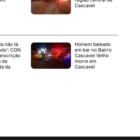
Cascavel
ta não tá
Homem baleado
ndo': CGN
em bar no Bairro
anscrição
Cascavel Velho
a da
morre em
ta da
Cascavel