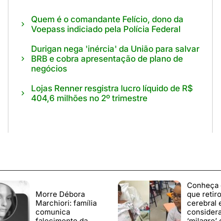
Quem é o comandante Felício, dono da
Voepass indiciado pela Polícia Federal
Durigan nega 'inércia' da União para salvar
BRB e cobra apresentação de plano de
negócios
Lojas Renner resgistra lucro líquido de R$
404,6 milhões no 2º trimestre
Conheça 
Morre Débora
que retir
Marchiori: família
cerebral 
comunica
consider
falecimento da
‘milagre’