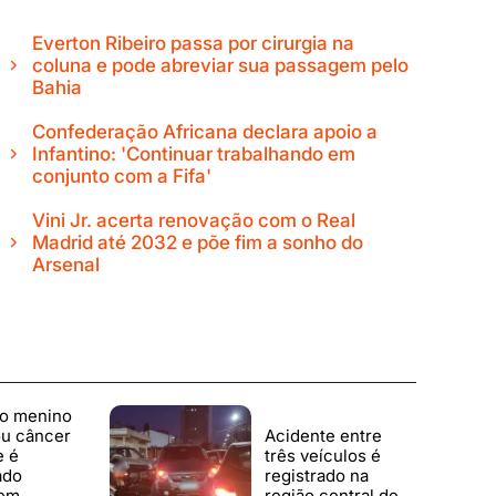
Everton Ribeiro passa por cirurgia na
coluna e pode abreviar sua passagem pelo
Bahia
Confederação Africana declara apoio a
Infantino: 'Continuar trabalhando em
conjunto com a Fifa'
Vini Jr. acerta renovação com o Real
Madrid até 2032 e põe fim a sonho do
Arsenal
o menino
ou câncer
Acidente entre
e é
três veículos é
ado
registrado na
 em
região central de