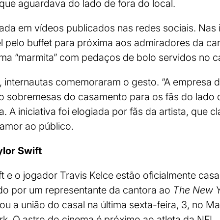
 que aguardava do lado de fora do local.
trada em vídeos publicados nas redes sociais. Na
 pelo buffet para próxima aos admiradores da can
 uma “marmita” com pedaços de bolo servidos no 
), internautas comemoraram o gesto. “A empresa de
ndo sobremesas do casamento para os fãs do lado de
 A iniciativa foi elogiada por fãs da artista, que c
amor ao público.
lor Swift
ft e o jogador Travis Kelce estão oficialmente c
o por um representante da cantora ao
The New Y
u a união do casal na última sexta-feira, 3, no M
k. O astro do cinema é próximo ao atleta da NFL.