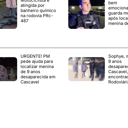
Motociclista é
bem
atingida por
emocionan
banheiro químico
guarda mu
na rodovia PRc-
após loca
467
menina d
URGENTE! PM
Sophye, 
pede ajuda para
9 anos
localizar menina
desapare
de 9 anos
Cascavel,
desaparecida em
encontra
Cascavel
Rodoviári