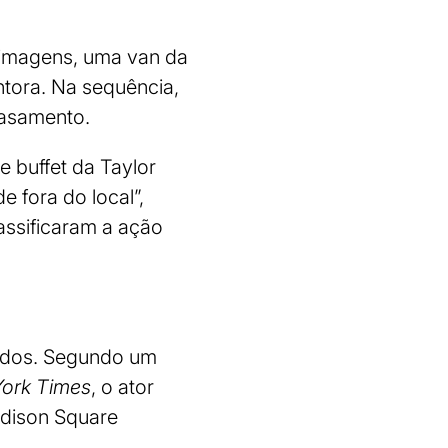
s imagens, uma van da
tora. Na sequência,
casamento.
 buffet da Taylor
 fora do local”,
lassificaram a ação
asados. Segundo um
ork Times
, o ator
adison Square