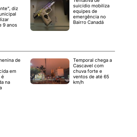
Tentativa de
suicídio mobiliza
te”, diz
equipes de
nicipal
emergência no
lizar
Bairro Canadá
e 9 anos
menina de
Temporal chega a
Cascavel com
cida em
chuva forte e
 é
ventos de até 65
da na
km/h
a