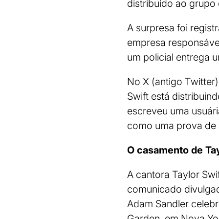
distribuído ao grupo
A surpresa foi regis
empresa responsável
um policial entrega
No X (antigo Twitter
Swift está distribui
escreveu uma usuária.
como uma prova de 
O casamento de Tay
A cantora Taylor Swi
comunicado divulgad
Adam Sandler celebro
Garden, em Nova Yor