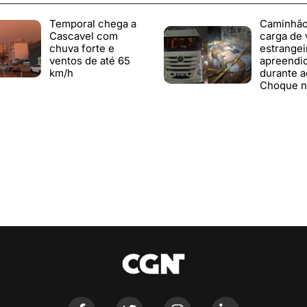
Temporal chega a
Caminhã
Cascavel com
carga de 
chuva forte e
estrangei
ventos de até 65
apreendi
km/h
durante a
Choque n