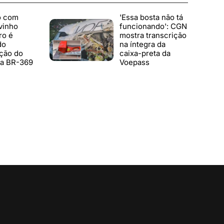
o com
'Essa bosta não tá
vinho
funcionando': CGN
ro é
mostra transcrição
do
na íntegra da
ção do
caixa-preta da
a BR-369
Voepass