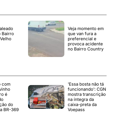
aleado
Veja momento em
 Bairro
que van fura a
 Velho
preferencial e
provoca acidente
no Bairro Country
o com
'Essa bosta não tá
vinho
funcionando': CGN
ro é
mostra transcrição
do
na íntegra da
ção do
caixa-preta da
a BR-369
Voepass