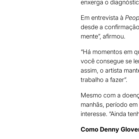
enxerga o diagnóstic
Em entrevista à
Peop
desde a confirmação
mente”, afirmou.
“Há momentos em que
você consegue se le
assim, o artista man
trabalho a fazer”.
Mesmo com a doença,
manhãs, período em q
interesse. “Ainda ten
Como Denny Glover 