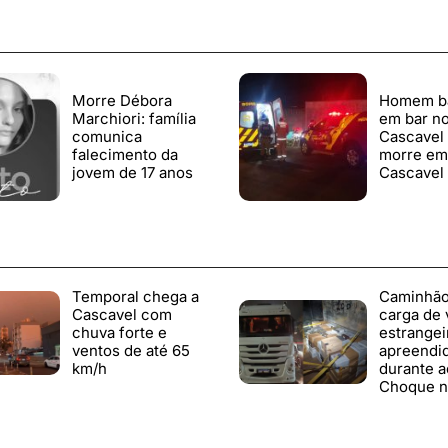
Morre Débora
Homem b
Marchiori: família
em bar no
comunica
Cascavel
falecimento da
morre em
jovem de 17 anos
Cascavel
Temporal chega a
Caminhã
Cascavel com
carga de 
chuva forte e
estrangei
ventos de até 65
apreendi
km/h
durante a
Choque n