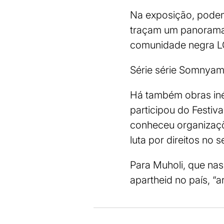
Na exposição, podem 
traçam um panorama 
comunidade negra LG
Série série Somnya
Há também obras iné
participou do Festiv
conheceu organizaçõe
luta por direitos no s
Para Muholi, que nas
apartheid no país, “ar