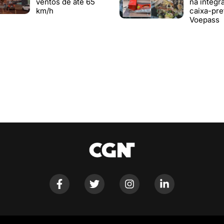
ventos de até 65
na íntegr
km/h
caixa-pre
Voepass