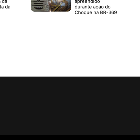
a da
apreendido
ta da
durante ação do
Choque na BR-369