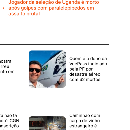
Jogador da seleção de Uganda é morto
após golpes com paralelepípedos em
assalto brutal
Quem é o dono da
ostra
VoePass indiciado
rreu
pela PF por
nto em
desastre aéreo
com 62 mortos
ta não tá
Caminhão com
ndo': CGN
carga de vinho
anscrição
estrangeiro é