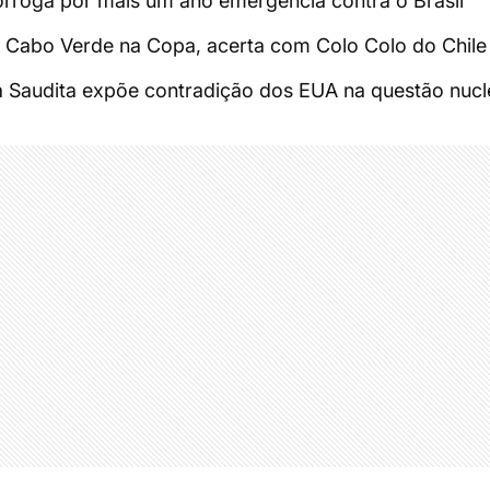
rroga por mais um ano emergência contra o Brasil
e Cabo Verde na Copa, acerta com Colo Colo do Chile
 Saudita expõe contradição dos EUA na questão nucl