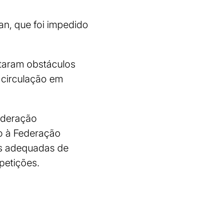
an, que foi impedido
ataram obstáculos
e circulação em
Federação
o à Federação
ões adequadas de
petições.