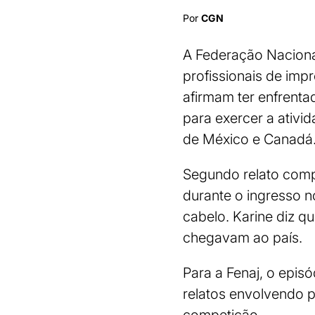
Por
CGN
A Federação Naciona
profissionais de im
afirmam ter enfrenta
para exercer a ativi
de México e Canadá
Segundo relato compar
durante o ingresso n
cabelo. Karine diz q
chegavam ao país.
Para a Fenaj, o epis
relatos envolvendo 