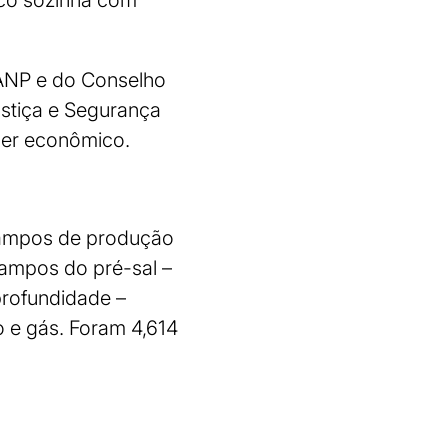
oco sozinha com
a ANP e do Conselho
ustiça e Segurança
oder econômico.
 campos de produção
campos do pré-sal –
profundidade –
 e gás. Foram 4,614