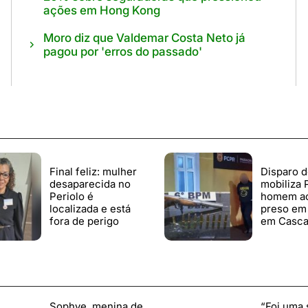
ações em Hong Kong
Moro diz que Valdemar Costa Neto já
pagou por 'erros do passado'
Final feliz: mulher
Disparo 
desaparecida no
mobiliza
Periolo é
homem a
localizada e está
preso em 
fora de perigo
em Casca
Sophye, menina de
“Foi uma 