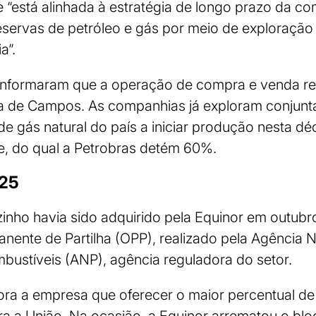
 e “está alinhada à estratégia de longo prazo da c
servas de petróleo e gás por meio de exploração 
a”.
 informaram que a operação de compra e venda ref
a de Campos. As companhias já exploram conjunt
de gás natural do país a iniciar produção nesta dé
e, do qual a Petrobras detém 60%.
025
nho havia sido adquirido pela Equinor em outubr
anente de Partilha (OPP), realizado pela Agência N
bustíveis (ANP), agência reguladora do setor.
ra a empresa que oferecer o maior percentual d