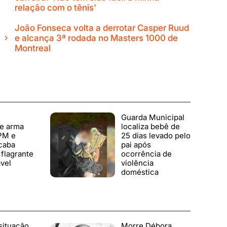
relação com o tênis'
João Fonseca volta a derrotar Casper Ruud
e alcança 3ª rodada no Masters 1000 de
Montreal
Guarda Municipal
de arma
localiza bebê de
 PM e
25 dias levado pelo
caba
pai após
flagrante
ocorrência de
vel
violência
doméstica
situação
Morre Débora