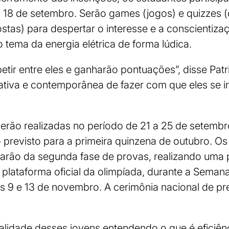
 18 de setembro. Serão games (jogos) e quizzes (
stas) para despertar o interesse e a conscientiza
 tema da energia elétrica de forma lúdica.
tir entre eles e ganharão pontuações”, disse Patr
ativa e contemporânea de fazer com que eles se 
serão realizadas no período de 21 a 25 de setemb
 previsto para a primeira quinzena de outubro. O
iparão da segunda fase de provas, realizando uma 
e plataforma oficial da olimpíada, durante a Seman
as 9 e 13 de novembro. A cerimônia nacional de pr
realidade desses jovens entendendo o que é eficiên