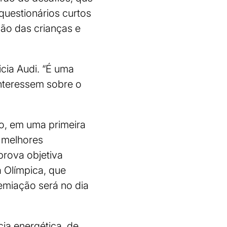
questionários curtos
ção das crianças e
icia Audi. “É uma
interessem sobre o
ro, em uma primeira
s melhores
prova objetiva
a Olímpica, que
emiação será no dia
cia energética, de