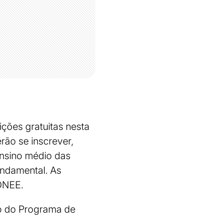
ições gratuitas nesta
rão se inscrever,
ensino médio das
undamental. As
 ONEE.
io do Programa de