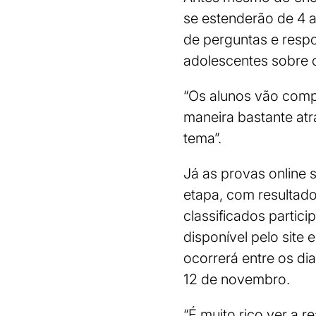
se estenderão de 4 a
de perguntas e respo
adolescentes sobre o
“Os alunos vão compe
maneira bastante atr
tema”.
Já as provas online 
etapa, com resultado
classificados partic
disponível pelo site 
ocorrerá entre os di
12 de novembro.
“É muito rico ver a 