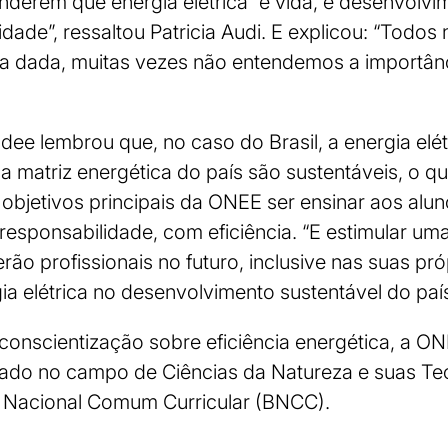
nderem que energia elétrica “é vida, é desenvolvi
idade”, ressaltou Patricia Audi. E explicou: “Todo
a dada, muitas vezes não entendemos a importânc
dee lembrou que, no caso do Brasil, a energia elét
matriz energética do país são sustentáveis, o qu
 objetivos principais da ONEE ser ensinar aos al
 responsabilidade, com eficiência. “E estimular um
ão profissionais no futuro, inclusive nas suas pró
a elétrica no desenvolvimento sustentável do país”
 conscientização sobre eficiência energética, a
zado no campo de Ciências da Natureza e suas Tec
se Nacional Comum Curricular (BNCC).