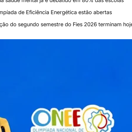
na saúde mental já é debatido em 80% das escolas
impíada de Eficiência Energética estão abertas
ição do segundo semestre do Fies 2026 terminam hoj