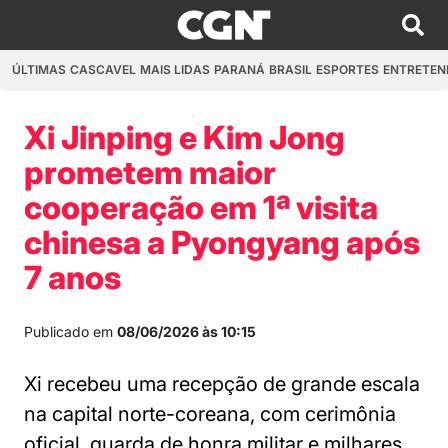
ÚLTIMAS
CASCAVEL
MAIS LIDAS
PARANÁ
BRASIL
ESPORTES
ENTRETEN
Xi Jinping e Kim Jong
prometem maior
cooperação em 1ª visita
chinesa a Pyongyang após
7 anos
Publicado em
08/06/2026 às 10:15
Xi recebeu uma recepção de grande escala
na capital norte-coreana, com cerimônia
oficial, guarda de honra militar e milhares