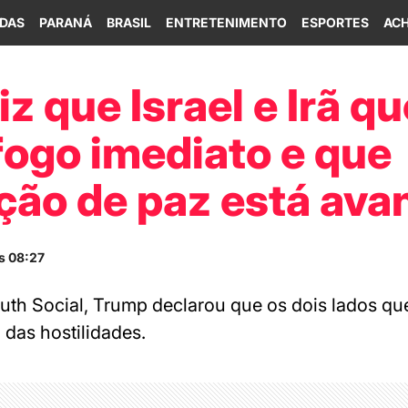
IDAS
PARANÁ
BRASIL
ENTRETENIMENTO
ESPORTES
ACH
z que Israel e Irã q
fogo imediato e que
ção de paz está av
s 08:27
uth Social, Trump declarou que os dois lados q
 das hostilidades.