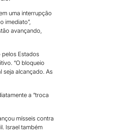
rem uma interrupção
o imediato”,
estão avançando,
o pelos Estados
tivo. “O bloqueio
l seja alcançado. As
diatamente a “troca
ançou mísseis contra
il. Israel também