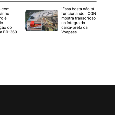
o com
'Essa bosta não tá
vinho
funcionando': CGN
ro é
mostra transcrição
do
na íntegra da
ção do
caixa-preta da
a BR-369
Voepass