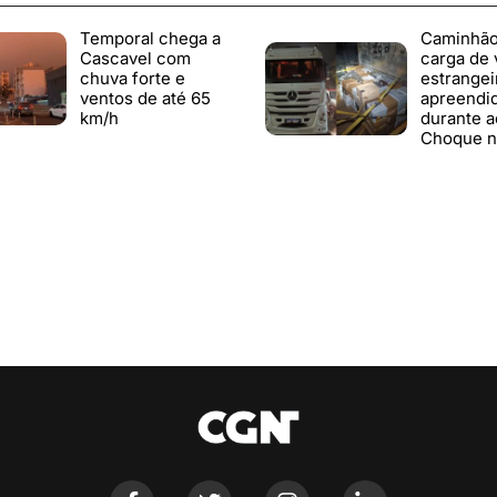
Temporal chega a
Caminhã
Cascavel com
carga de 
chuva forte e
estrangei
ventos de até 65
apreendi
km/h
durante a
Choque n