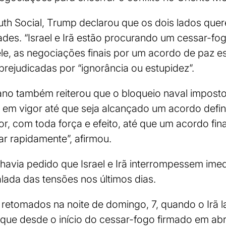
uth Social, Trump declarou que os dois lados que
ades. “Israel e Irã estão procurando um cessar-fog
le, as negociações finais por um acordo de paz 
ejudicadas por “ignorância ou estupidez”.
ano também reiterou que o bloqueio naval impost
m vigor até que seja alcançado um acordo defini
, com toda força e efeito, até que um acordo fina
r rapidamente”, afirmou.
havia pedido que Israel e Irã interrompessem ime
alada das tensões nos últimos dias.
retomados na noite de domingo, 7, quando o Irã l
taque desde o início do cessar-fogo firmado em abr