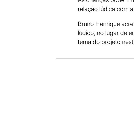
As crianças podem tr
relação lúdica com as
Bruno Henrique acred
lúdico, no lugar de 
tema do projeto nes