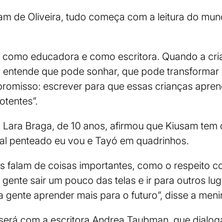
am de Oliveira, tudo começa com a leitura do mu
 como educadora e como escritora. Quando a cri
a entende que pode sonhar, que pode transformar a
romisso: escrever para que essas crianças apren
tentes”.
Lara Braga, de 10 anos, afirmou que Kiusam tem d
al penteado eu vou e Tayó em quadrinhos.
s falam de coisas importantes, como o respeito 
a gente sair um pouco das telas e ir para outros l
a gente aprender mais para o futuro”, disse a meni
será com a escritora Andrea Taubman​, que dialo