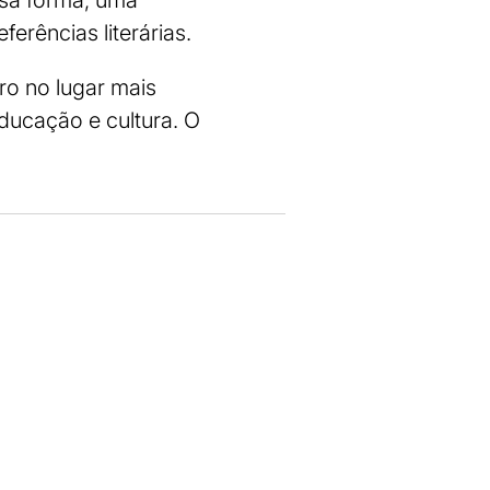
ssa forma, uma
erências literárias.
ro no lugar mais
educação e cultura. O