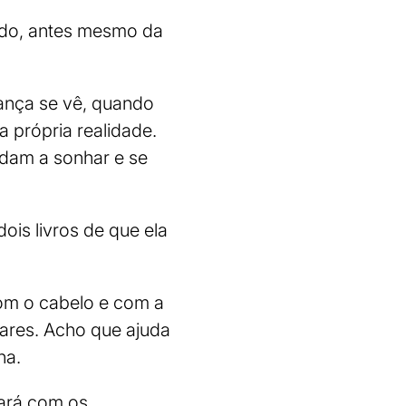
ndo, antes mesmo da
ança se vê, quando
 própria realidade.
dam a sonhar e se
ois livros de que ela
com o cabelo e com a
ugares. Acho que ajuda
na.
gará com os