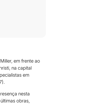
Miller, em frente ao
sti, na capital
specialistas em
7).
presença nesta
 últimas obras,