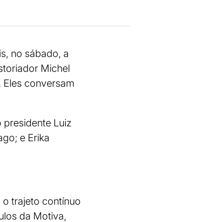
is, no sábado, a
storiador Michel
. Eles conversam
 presidente Luiz
ago; e Erika
 o trajeto contínuo
culos da Motiva,