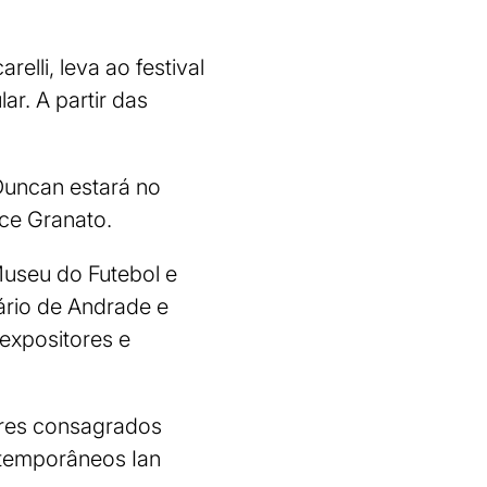
elli, leva ao festival
ar. A partir das
 Duncan estará no
ice Granato.
Museu do Futebol e
ário de Andrade e
expositores e
ores consagrados
ntemporâneos Ian