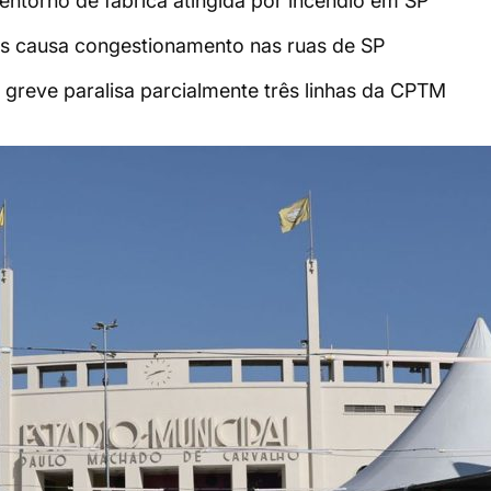
a entorno de fábrica atingida por incêndio em SP
ns causa congestionamento nas ruas de SP
 greve paralisa parcialmente três linhas da CPTM