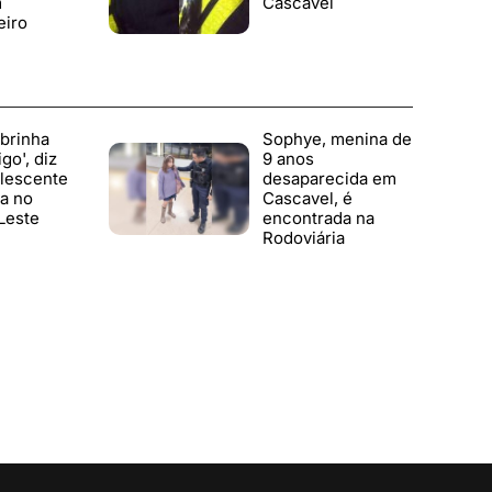
m
Cascavel
iro
brinha
Sophye, menina de
go', diz
9 anos
olescente
desaparecida em
a no
Cascavel, é
Leste
encontrada na
Rodoviária