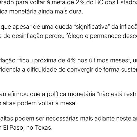
rado para voltar à meta de 2% do BC dos Estados
tica monetária ainda mais dura.
 que apesar de uma queda “significativa” da infla
ia de desinflação perdeu fôlego e permanece des
flação “ficou próxima de 4% nos últimos meses”, 
videncia a dificuldade de convergir de forma suste
n afirmou que a política monetária “não está rest
s altas podem voltar à mesa.
 altas podem ser necessárias mais adiante neste an
 El Paso, no Texas.