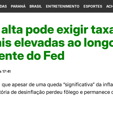
IDAS
PARANÁ
BRASIL
ENTRETENIMENTO
ESPORTES
ACH
 alta pode exigir tax
is elevadas ao long
gente do Fed
 17:41
 que apesar de uma queda “significativa” da infl
etória de desinflação perdeu fôlego e permanece