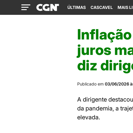
ÚLTIMAS
CASCAVEL
MAIS L
Inflação
juros ma
diz diri
Publicado em
03/06/2026 às
A dirigente destacou
da pandemia, a traj
elevada.