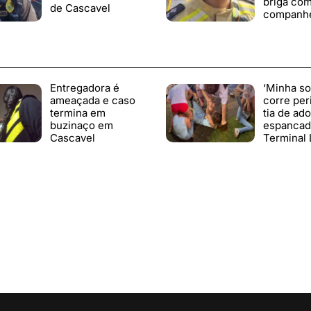
briga co
de Cascavel
companhe
Entregadora é
‘Minha so
ameaçada e caso
corre peri
termina em
tia de ad
buzinaço em
espancad
Cascavel
Terminal 