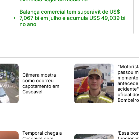
Balança comercial tem superávit de US$
7,067 bi em julho e acumula US$ 49,039 bi
no ano
"Motorist
passou m
Câmera mostra
momento
como ocorreu
antecede
capotamento em
acidente",
Cascavel
oficial do
Bombeiro
Temporal chega a
'Essa bos
Cascavel com
funciona