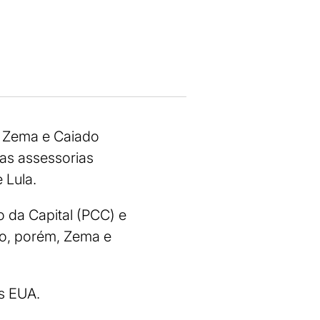
. Zema e Caiado
 as assessorias
 Lula.
o da Capital (PCC) e
o, porém, Zema e
os EUA.