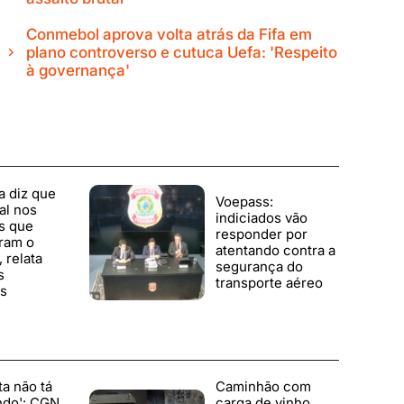
Conmebol aprova volta atrás da Fifa em
plano controverso e cutuca Uefa: 'Respeito
à governança'
a diz que
Voepass:
al nos
indiciados vão
s que
responder por
ram o
atentando contra a
 relata
segurança do
s
transporte aéreo
s
ta não tá
Caminhão com
ndo': CGN
carga de vinho