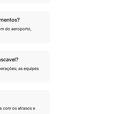
amentos?
om do aeroporto,
ascavel?
perações; as equipes
s com os atrasos e