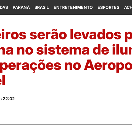
IDAS
PARANÁ
BRASIL
ENTRETENIMENTO
ESPORTES
ACH
iros serão levados 
ha no sistema de il
operações no Aeropo
l
s 22:02