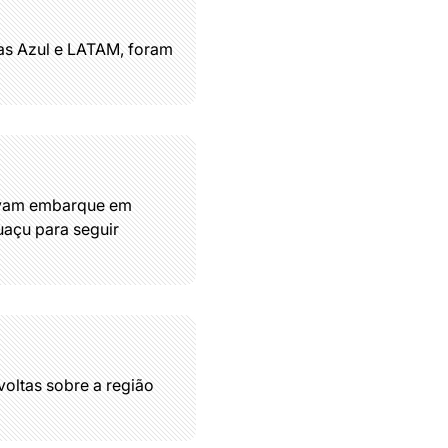
as Azul e LATAM, foram
avam embarque em
uaçu para seguir
oltas sobre a região