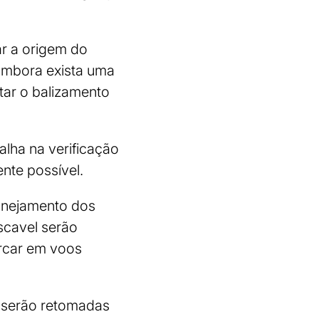
ar a origem do
 Embora exista uma
tar o balizamento
alha na verificação
nte possível.
anejamento dos
scavel serão
arcar em voos
 serão retomadas