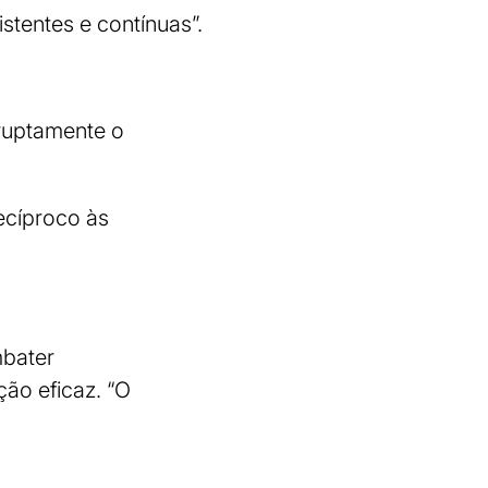
istentes e contínuas”.
bruptamente o
recíproco às
mbater
ção eficaz. “O