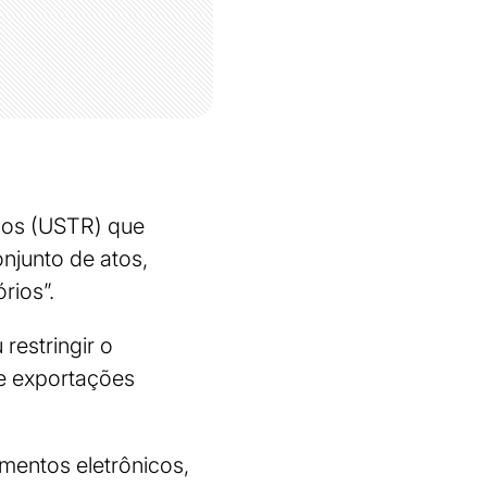
idos (USTR) que
onjunto de atos,
rios”.
restringir o
e exportações
amentos eletrônicos,