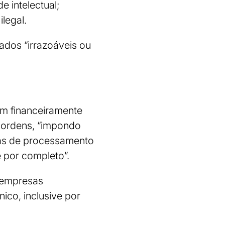
e intelectual;
legal.
rados “irrazoáveis ou
am financeiramente
 ordens, “impondo
emas de processamento
 por completo”.
e empresas
co, inclusive por