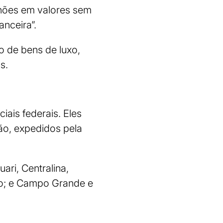
lhões em valores sem
anceira”.
o de bens de luxo,
s.
ais federais. Eles
o, expedidos pela
ari, Centralina,
nto; e Campo Grande e