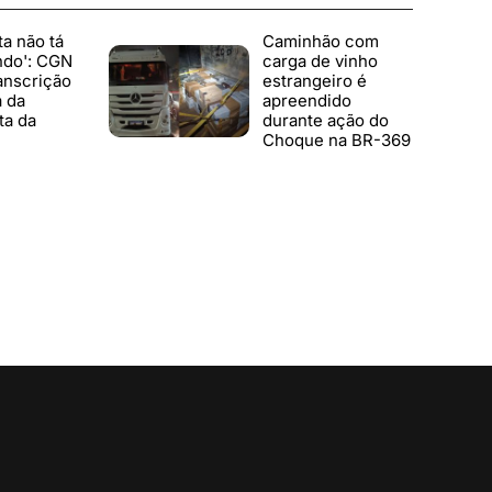
ta não tá
Caminhão com
ndo': CGN
carga de vinho
anscrição
estrangeiro é
a da
apreendido
ta da
durante ação do
Choque na BR-369