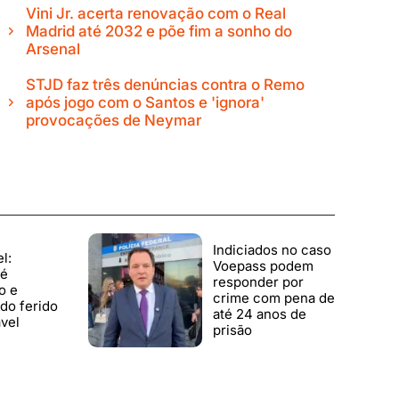
Vini Jr. acerta renovação com o Real
Madrid até 2032 e põe fim a sonho do
Arsenal
STJD faz três denúncias contra o Remo
após jogo com o Santos e 'ignora'
provocações de Neymar
Indiciados no caso
l:
Voepass podem
 é
responder por
o e
crime com pena de
do ferido
até 24 anos de
vel
prisão