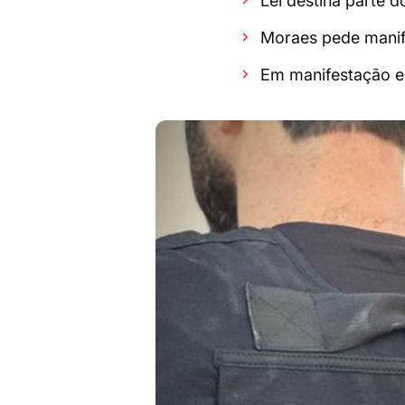
Lei destina parte d
Moraes pede manif
Em manifestação es