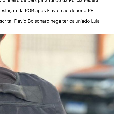
o dinheiro de bets para fundo da Polícia Federal
estação da PGR após Flávio não depor à PF
crita, Flávio Bolsonaro nega ter caluniado Lula