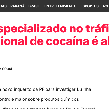
IDAS
PARANÁ
BRASIL
ENTRETENIMENTO
ESPORTES
ACH
pecializado no tráf
ional de cocaína é a
s 09:04
a novo inquérito da PF para investigar Lulinha
 controle maior sobre produtos químicos