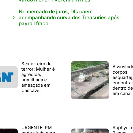
No mercado de juros, DIs caem
acompanhando curva dos Treasuries após
payroll fraco
Sexta-feira de
Assustado
terror: Mulher é
corpos
agredida,
esquartej
humilhada e
encontra
ameaçada em
dentro de
Cascavel
em canal
URGENTE! PM
Sophye, 
pede ajuda para
9 anos