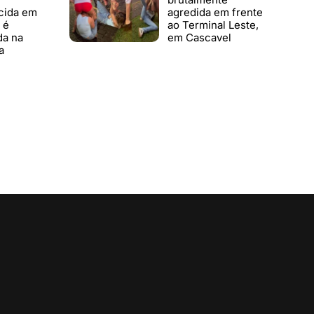
cida em
agredida em frente
 é
ao Terminal Leste,
da na
em Cascavel
a