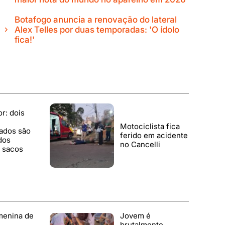
Botafogo anuncia a renovação do lateral
Alex Telles por duas temporadas: 'O ídolo
fica!'
r: dois
Motociclista fica
ados são
ferido em acidente
dos
no Cancelli
 sacos
menina de
Jovem é
brutalmente