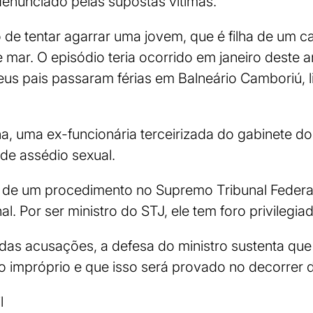
denunciado pelas supostas vítimas.
 de tentar agarrar uma jovem, que é filha de um c
mar. O episódio teria ocorrido em janeiro deste 
seus pais passaram férias em Balneário Camboriú, l
na, uma ex-funcionária terceirizada do gabinete d
de assédio sexual.
 de um procedimento no Supremo Tribunal Federal 
al. Por ser ministro do STJ, ele tem foro privilegia
das acusações, a defesa do ministro sustenta que
 impróprio e que isso será provado no decorrer d
l