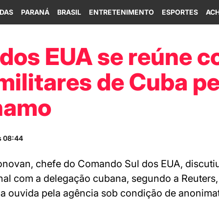
IDAS
PARANÁ
BRASIL
ENTRETENIMENTO
ESPORTES
ACH
 dos EUA se reúne c
 militares de Cuba p
namo
s 08:44
onovan, chefe do Comando Sul dos EUA, discuti
al com a delegação cubana, segundo a Reuters,
a ouvida pela agência sob condição de anonima