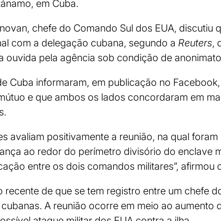
tánamo, em Cuba.
onovan, chefe do Comando Sul dos EUA, discutiu 
nal com a delegação cubana, segundo a
Reuters
, 
a ouvida pela agência sob condição de anonimato
e Cuba informaram, em publicação no Facebook, 
mútuo e que ambos os lados concordaram em man
s.
s avaliam positivamente a reunião, na qual fora
ança ao redor do perímetro divisório do enclave m
ação entre os dois comandos militares”, afirmou
o recente de que se tem registro entre um chefe 
es cubanas. A reunião ocorre em meio ao aumento
sível ataque militar dos EUA contra a ilha.