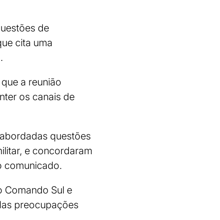
questões de
que cita uma
.
que a reunião
ter os canais de
m abordadas questões
ilitar, e concordaram
 o comunicado.
do Comando Sul e
 das preocupações