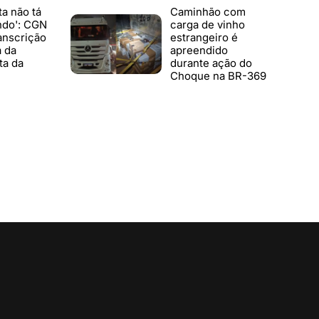
ta não tá
Caminhão com
ndo': CGN
carga de vinho
anscrição
estrangeiro é
a da
apreendido
ta da
durante ação do
Choque na BR-369