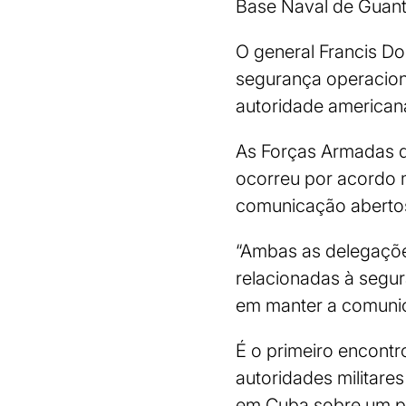
Base Naval de Guan
O general Francis D
segurança operacio
autoridade american
As Forças Armadas d
ocorreu por acordo 
comunicação aberto
“Ambas as delegaçõe
relacionadas à segur
em manter a comunic
É o primeiro encontr
autoridades militar
em Cuba sobre um pos