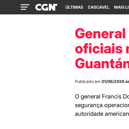
ÚLTIMAS
CASCAVEL
MAIS L
General
oficiais
Guantá
Publicado em
01/06/2026 à
O general Francis D
segurança operacion
autoridade american