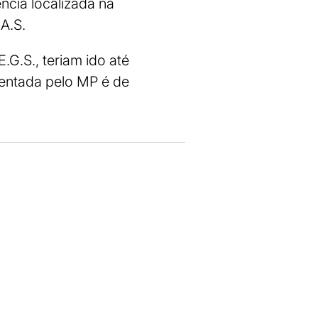
ncia localizada na
.A.S.
.G.S., teriam ido até
entada pelo MP é de