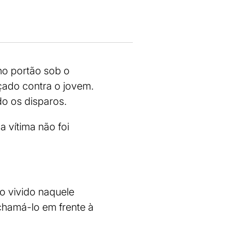
no portão sob o
çado contra o jovem.
do os disparos.
 vítima não foi
do vivido naquele
chamá-lo em frente à