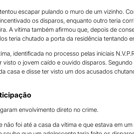
tentou escapar pulando o muro de um vizinho. Co
 incentivado os disparos, enquanto outro teria cor
a. A vítima também afirmou que, depois de conseg
s teria chutado a porta da residência tentando en
ma, identificada no processo pelas iniciais N.V.P.
ter visto o jovem caído e ouvido disparos. Segundo
 da casa e disse ter visto um dos acusados chutan
ticipação
garam envolvimento direto no crime.
 não foi até a casa da vítima e que estava em um
ue soube que um adolescente teria feito os disparo