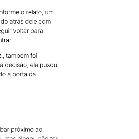
nforme o relato, um
rido atrás dele com
uir voltar para
trar.
R., também foi
 a decisão, ela puxou
do a porta da
 bar próximo ao
s, mas alegou não ter