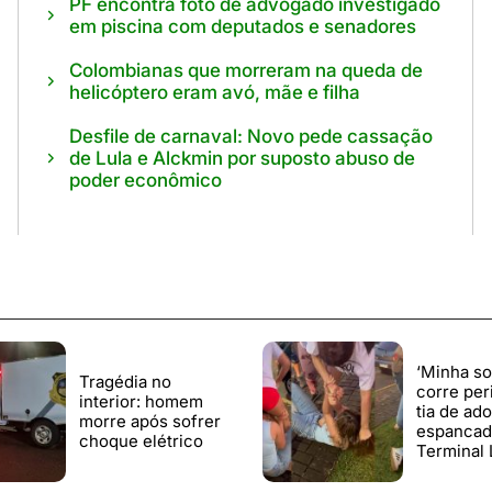
PF encontra foto de advogado investigado
em piscina com deputados e senadores
Colombianas que morreram na queda de
helicóptero eram avó, mãe e filha
Desfile de carnaval: Novo pede cassação
de Lula e Alckmin por suposto abuso de
poder econômico
‘Minha so
Tragédia no
corre peri
interior: homem
tia de ad
morre após sofrer
espancad
choque elétrico
Terminal 