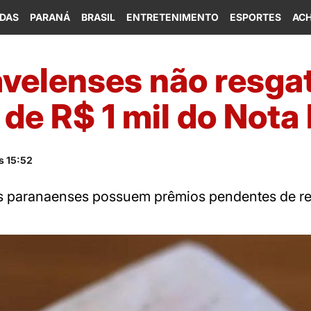
IDAS
PARANÁ
BRASIL
ENTRETENIMENTO
ESPORTES
ACH
avelenses não resg
de R$ 1 mil do Nota
s 15:52
s paranaenses possuem prêmios pendentes de re