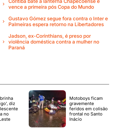
Coritiba bate a lanterna Chapecoense e
vence a primeira pós Copa do Mundo
Gustavo Gómez segue fora contra o Inter e
Palmeiras espera retorno na Libertadores
Jadson, ex-Corinthians, é preso por
violência doméstica contra a mulher no
Paraná
brinha
Motoboys ficam
go', diz
gravemente
olescente
feridos em colisão
a no
frontal no Santo
Leste
Inácio