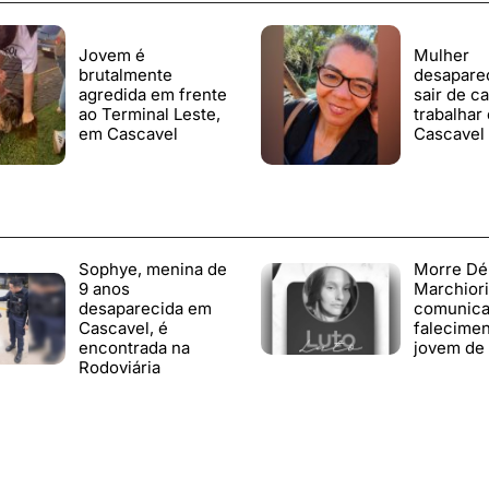
Jovem é
Mulher
brutalmente
desapare
agredida em frente
sair de c
ao Terminal Leste,
trabalhar
em Cascavel
Cascavel
Sophye, menina de
Morre Dé
9 anos
Marchiori:
desaparecida em
comunic
Cascavel, é
falecimen
encontrada na
jovem de 
Rodoviária