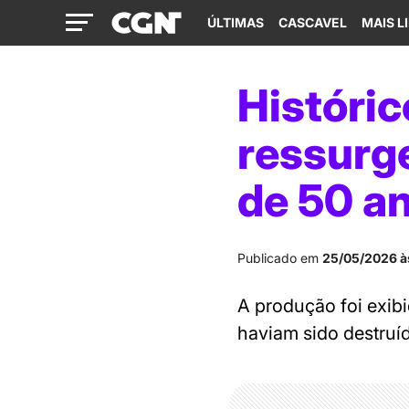
ÚLTIMAS
CASCAVEL
MAIS L
Históric
ressurg
de 50 a
Publicado em
25/05/2026 à
A produção foi exibi
haviam sido destruí