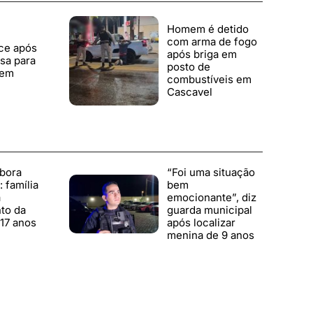
Homem é detido
com arma de fogo
ce após
após briga em
asa para
posto de
 em
combustíveis em
Cascavel
bora
“Foi uma situação
 família
bem
a
emocionante”, diz
to da
guarda municipal
17 anos
após localizar
menina de 9 anos