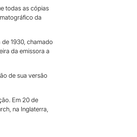
ue todas as cópias
ematográfico da
da de 1930, chamado
meira da emissora a
ção de sua versão
ição. Em 20 de
ch, na Inglaterra,