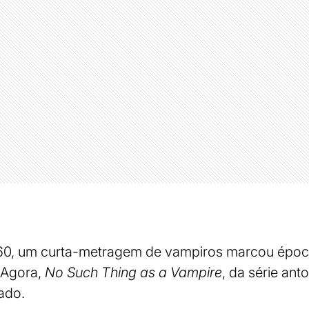
960, um curta-metragem de vampiros marcou époc
 Agora,
No Such Thing as a Vampire
, da série ant
rado.