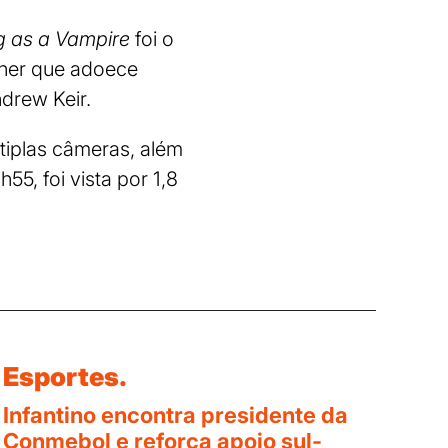
g as a Vampire
foi o
lher que adoece
drew Keir.
tiplas câmeras, além
55, foi vista por 1,8
Esportes.
Infantino encontra presidente da
Conmebol e reforça apoio sul-