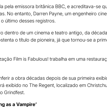
da pela emissora britânica BBC, e acreditava-se q
das. No entanto, Darren Payne, um engenheiro cin
 o último desses registros.
ado dentro de um cinema e teatro antigo, da déca
tenta o título de pioneira, já que tornou-se a pri
zação Film is Fabulous! trabalha em uma restaura
ferir a obra décadas depois de sua primeira exib
rá exibido no The Regent, localizado em Christchur
o Grindfest.
ng as a Vampire’