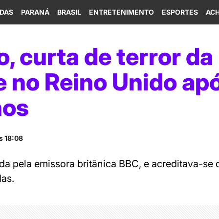
IDAS
PARANÁ
BRASIL
ENTRETENIMENTO
ESPORTES
ACH
o, curta de terror d
e no Reino Unido ap
nos
s 18:08
da pela emissora britânica BBC, e acreditava-se 
das.