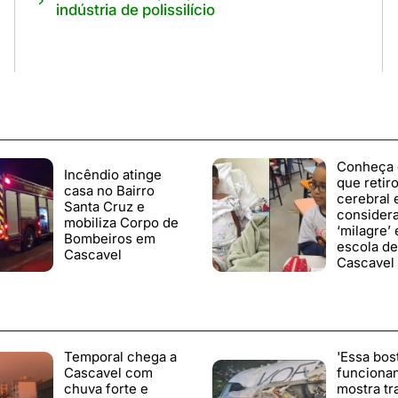
indústria de polissilício
Conheça 
Incêndio atinge
que retir
casa no Bairro
cerebral 
Santa Cruz e
consider
mobiliza Corpo de
‘milagre’
Bombeiros em
escola de
Cascavel
Cascavel
Temporal chega a
'Essa bos
Cascavel com
funciona
chuva forte e
mostra tr