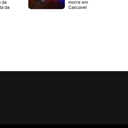
a da
morre em
ta da
Cascavel