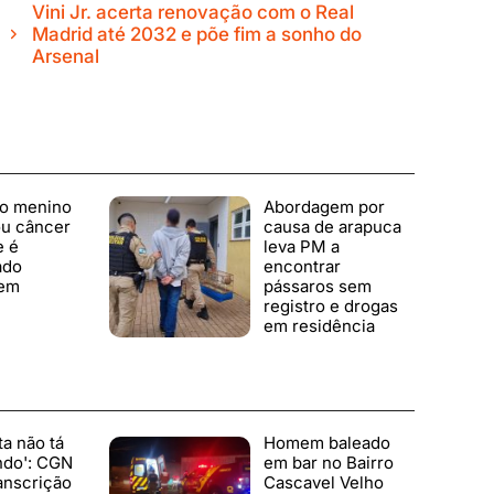
Vini Jr. acerta renovação com o Real
Madrid até 2032 e põe fim a sonho do
Arsenal
o menino
Abordagem por
ou câncer
causa de arapuca
e é
leva PM a
ado
encontrar
 em
pássaros sem
registro e drogas
em residência
ta não tá
Homem baleado
ndo': CGN
em bar no Bairro
anscrição
Cascavel Velho