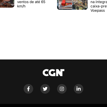
ventos de até 65
na íntegr
km/h
caixa-pre
Voepass