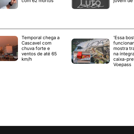
com 62 mortos
jovem de 
Temporal chega a
'Essa bos
Cascavel com
funciona
chuva forte e
mostra tr
ventos de até 65
na íntegr
km/h
caixa-pre
Voepass