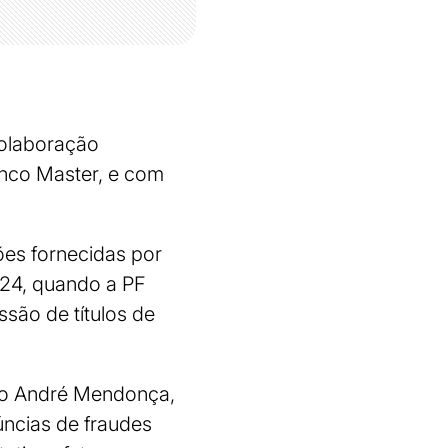
colaboração
anco Master, e com
ões fornecidas por
024, quando a PF
ssão de títulos de
tro André Mendonça,
úncias de fraudes