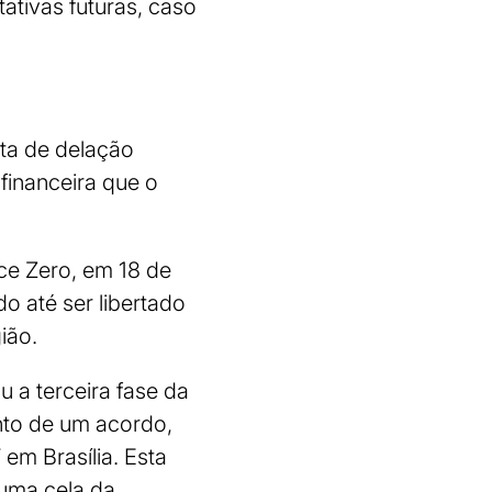
tativas futuras, caso
ta de delação
financeira que o
ce Zero, em 18 de
o até ser libertado
ião.
 a terceira fase da
nto de um acordo,
em Brasília. Esta
 uma cela da