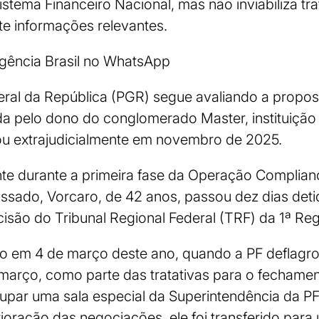
Sistema Financeiro Nacional, mas não inviabiliza tra
e informações relevantes.
Agência Brasil no WhatsApp
eral da República (PGR) segue avaliando a propos
 pelo dono do conglomerado Master, instituição 
dou extrajudicialmente em novembro de 2025.
te durante a primeira fase da Operação Complian
ado, Vorcaro, de 42 anos, passou dez dias detid
isão do Tribunal Regional Federal (TRF) da 1ª Reg
ido em 4 de março deste ano, quando a PF deflagrou
março, como parte das tratativas para o fechame
par uma sala especial da Superintendência da PF 
oração das negociações, ele foi transferido para