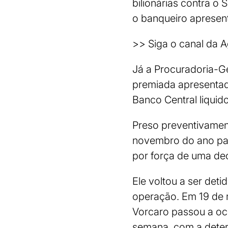
bilionárias contra o 
o banqueiro apresent
>> Siga o canal da 
Já a Procuradoria-G
premiada apresentada
Banco Central liqui
Preso preventivamen
novembro do ano pass
por força de uma dec
Ele voltou a ser det
operação. Em 19 de 
Vorcaro passou a ocu
semana, com a deteri