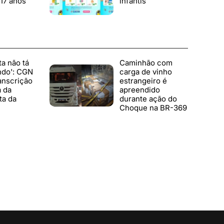
17 anos
infantis
ta não tá
Caminhão com
ndo': CGN
carga de vinho
anscrição
estrangeiro é
a da
apreendido
ta da
durante ação do
Choque na BR-369