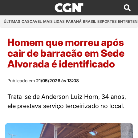
ÚLTIMAS
CASCAVEL
MAIS LIDAS
PARANÁ
BRASIL
ESPORTES
ENTRETEN
Homem que morreu após
cair de barracão em Sede
Alvorada é identificado
Publicado em
21/05/2026 às 13:08
Trata-se de Anderson Luiz Horn, 34 anos,
ele prestava serviço terceirizado no local.