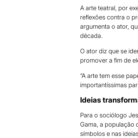
A arte teatral, por
reflexões contra o p
argumenta o ator, q
década.
O ator diz que se id
promover a fim de el
“A arte tem esse pape
importantíssimas para
Ideias transfor
Para o sociólogo Jes
Gama, a população d
símbolos e nas ideia