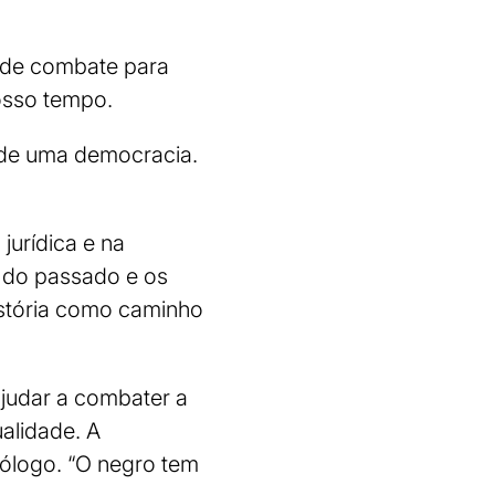
a de combate para
osso tempo.
 de uma democracia.
urídica e na
a do passado e os
istória como caminho
judar a combater a
alidade. A
iólogo. “O negro tem