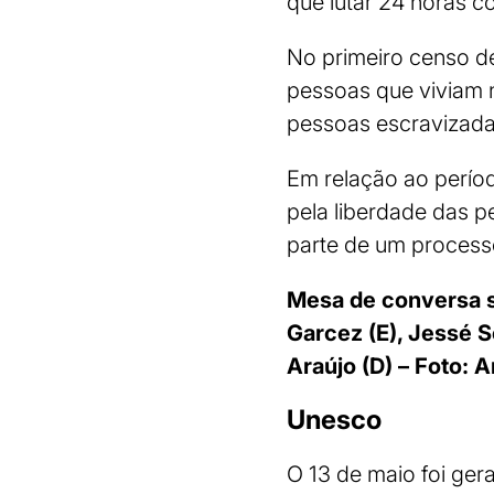
que lutar 24 horas c
No primeiro censo de
pessoas que viviam n
pessoas escravizad
Em relação ao perío
pela liberdade das 
parte de um proces
Mesa de conversa s
Garcez (E), Jessé S
Araújo (D) – Foto: 
Unesco
O 13 de maio foi ger