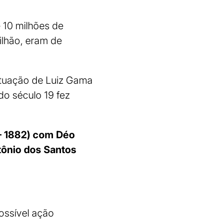
 10 milhões de
ilhão, eram de
atuação de Luiz Gama
o século 19 fez
– 1882) com Déo
tônio dos Santos
ossível ação