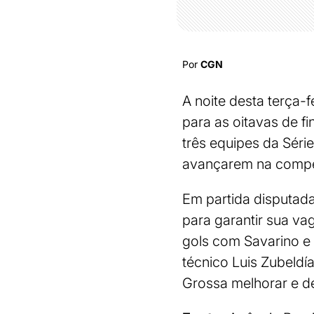
Por
CGN
A noite desta terça-f
para as oitavas de f
três equipes da Sér
avançarem na compe
Em partida disputada
para garantir sua va
gols com Savarino e 
técnico Luis Zubeldí
Grossa melhorar e d