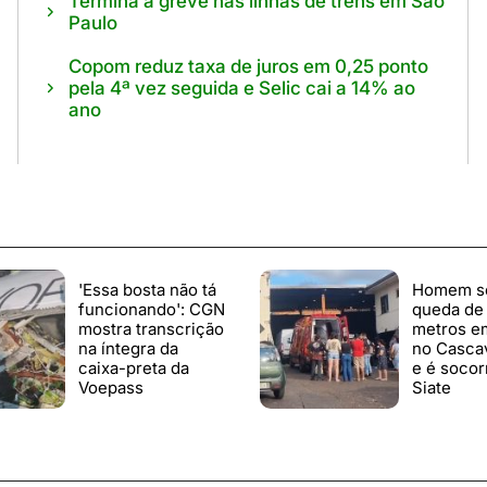
Termina a greve nas linhas de trens em São
Paulo
Copom reduz taxa de juros em 0,25 ponto
pela 4ª vez seguida e Selic cai a 14% ao
ano
'Essa bosta não tá
Homem s
funcionando': CGN
queda de 
mostra transcrição
metros em
na íntegra da
no Casca
caixa-preta da
e é socor
Voepass
Siate