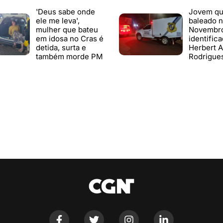
'Deus sabe onde
Jovem qu
ele me leva',
baleado n
mulher que bateu
Novembr
em idosa no Cras é
identific
detida, surta e
Herbert A
também morde PM
Rodrigue