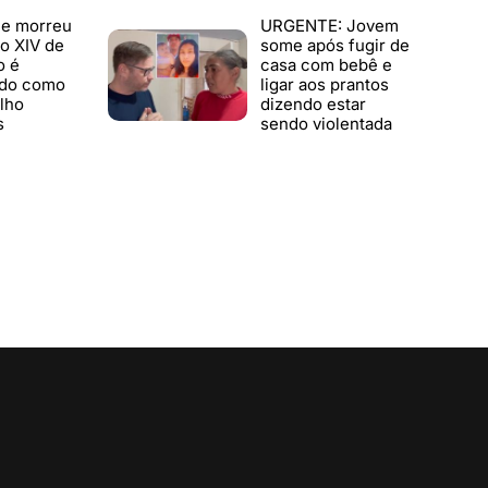
e morreu
URGENTE: Jovem
o XIV de
some após fugir de
o é
casa com bebê e
ado como
ligar aos prantos
lho
dizendo estar
s
sendo violentada