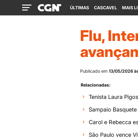
ÚLTIMAS
CASCAVEL
MAIS L
Flu, Int
avançam
Publicado em
13/05/2026 à
Relacionadas:
Tenista Laura Pigo
Sampaio Basquete 
Carol e Rebecca est
São Paulo vence Vi