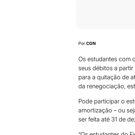
Por
CGN
Os estudantes com d
seus débitos a parti
para a quitação de a
da renegociação, está
Pode participar o es
amortização – ou se
ser feita até 31 de 
“Os estudantes do F