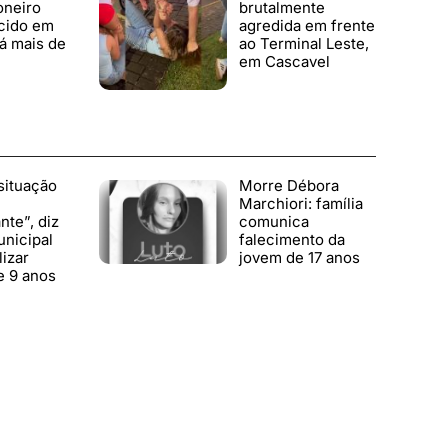
oneiro
brutalmente
cido em
agredida em frente
á mais de
ao Terminal Leste,
em Cascavel
situação
Morre Débora
Marchiori: família
te”, diz
comunica
nicipal
falecimento da
lizar
jovem de 17 anos
e 9 anos