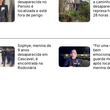
desaparecida no
a caminh
Periolo é
desapare
localizada e está
represa h
fora de perigo
28 horas
Sophye, menina de
“Foi uma 
9 anos
bem
desaparecida em
emocionan
Cascavel, é
guarda mu
encontrada na
após loca
Rodoviária
menina d