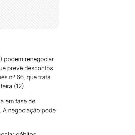
s) podem renegociar
 que prevê descontos
es nº 66, que trata
feira (12).
va em fase de
6. A negociação pode
ociar débitos