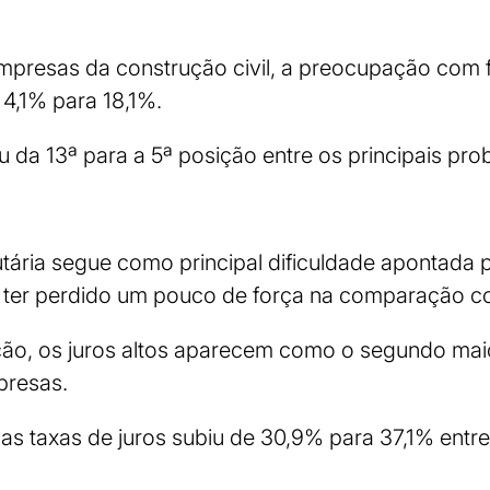
presas da construção civil, a preocupação com fa
4,1% para 18,1%.
u da 13ª para a 5ª posição entre os principais pro
utária segue como principal dificuldade apontada
de ter perdido um pouco de força na comparação c
ção, os juros altos aparecem como o segundo ma
presas.
s taxas de juros subiu de 30,9% para 37,1% entr