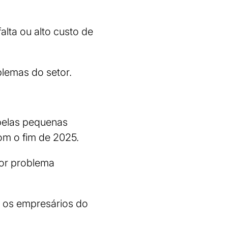
lta ou alto custo de
blemas do setor.
 pelas pequenas
om o fim de 2025.
ior problema
e os empresários do