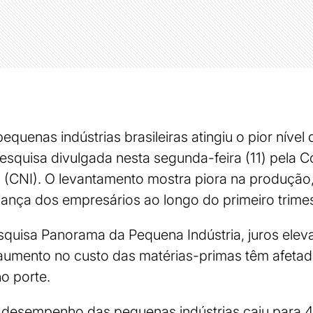
uenas indústrias brasileiras atingiu o pior níve
esquisa divulgada nesta segunda-feira (11) pela 
a (CNI). O levantamento mostra piora na produção
fiança dos empresários ao longo do primeiro trime
quisa Panorama da Pequena Indústria, juros eleva
 aumento no custo das matérias-primas têm afetad
o porte.
 desempenho das pequenas indústrias caiu para 4