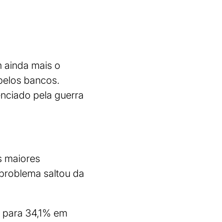
am ainda mais o
pelos bancos.
enciado pela guerra
s maiores
problema saltou da
% para 34,1% em