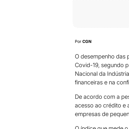
Por
CGN
O desempenho das peq
Covid-19, segundo p
Nacional da Indústri
financeiras e na con
De acordo com a pes
acesso ao crédito e
empresas de pequen
O índice que mede o